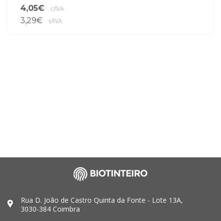
4,05€
c/IVA
3,29€
s/IVA
Rua D. João de Castro Quinta da Fonte - Lote 13A,
3030-384 Coimbra