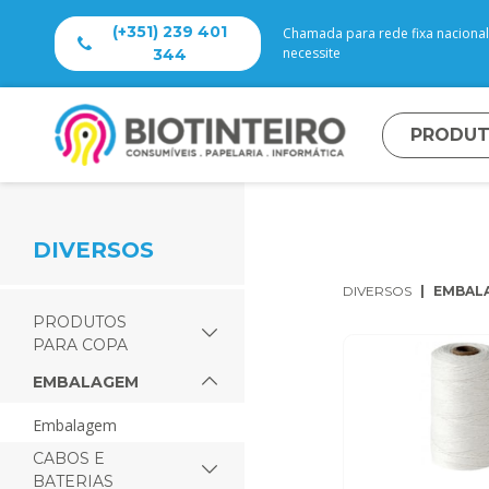
(+351) 239 401
Chamada para rede fixa nacional 
necessite
344
PRODU
DIVERSOS
DIVERSOS
EMBAL
PRODUTOS
PARA COPA
EMBALAGEM
embalagem
CABOS E
BATERIAS