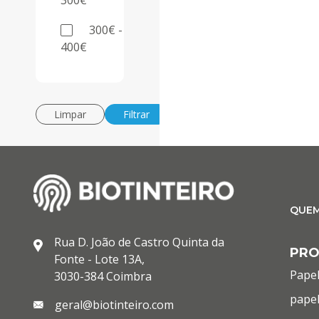
300€
300€ -
400€
Limpar
Filtrar
QUE
Rua D. João de Castro Quinta da
PR
Fonte - Lote 13A,
Papel
3030-384 Coimbra
papel
geral@biotinteiro.com