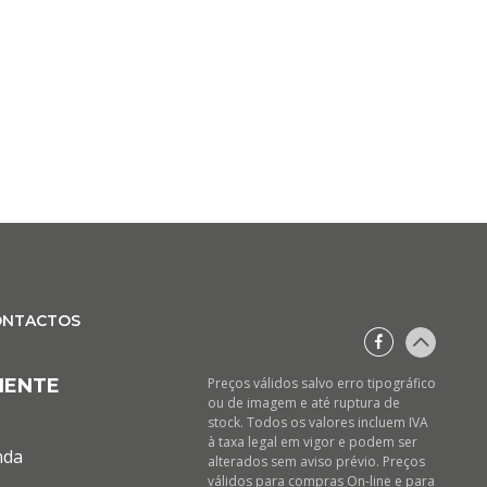
ONTACTOS
IENTE
Preços válidos salvo erro tipográfico
ou de imagem e até ruptura de
stock. Todos os valores incluem IVA
à taxa legal em vigor e podem ser
nda
alterados sem aviso prévio. Preços
válidos para compras On-line e para