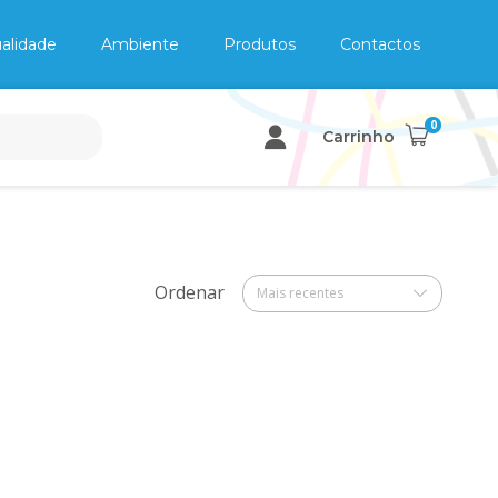
alidade
Ambiente
Produtos
Contactos
0
Carrinho
Ordenar
Mais recentes