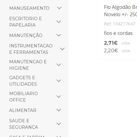
Fio Algodão B
MANUSEAMENTO
Novelo +/- 25
ESCRITORIO E
Ref: 134Z17647
PAPELARIA
fios e cordas
MANUTENÇÃO
2,71€
c/IVA
INSTRUMENTACAO
2,20€
s/IVA
E FERRAMENTAS
MANUTENCAO E
HIGIENE
GADGETS E
UTILIDADES
MOBILIARIO
OFFICE
ALIMENTAR
SAUDE E
SEGURANCA