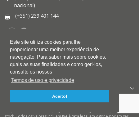
nacional)
(+351) 239 401 144
Este site utiliza cookies para lhe
QUEM SOMOS
proporcionar uma melhor experiência de
QUALIDADE
navegação. Para saber mais sobre cookies,
AMBIENTE
quais as suas finalidades e como geri-los,
BLOG
consulte os nossos
CONTACTOS
Termos de uso e privacidade
PRODUTOS
Aceito!
APOIO AO CLIENTE
Preços válidos salvo erro tipográfico ou de imagem e até ruptura de
stock. Todos os valores incluem IVA à taxa legal em vigor e podem ser
alterados sem aviso prévio. Preços válidos para compras On-line e para
encomendas pré-pagas. As imagens podem não corresponder ao
produto descrito. A BIOTINTEIRO declina qualquer responsabilidade
sobre eventuais erros nas descrições e/ou referências dos produtos.