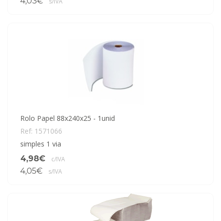
4,03€
s/IVA
Rolo Papel 88x240x25 - 1unid
Ref: 1571066
simples 1 via
4,98€
c/IVA
4,05€
s/IVA