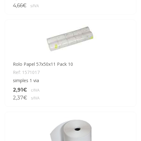
4,66€
s/IVA
Rolo Papel 57x50x11 Pack 10
Ref: 1571017
simples 1 via
2,91€
c/IVA
2,37€
s/IVA