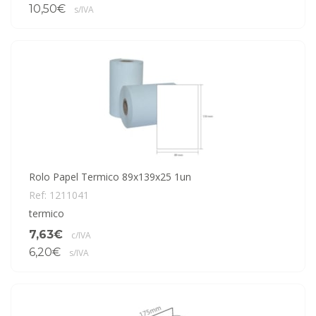
10,50€
s/IVA
Rolo Papel Termico 89x139x25 1un
Ref: 1211041
termico
7,63€
c/IVA
6,20€
s/IVA