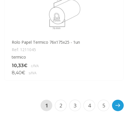
Rolo Papel Termico 76x175x25 - 1un
Ref: 1211045
termico
10,33€
c/IVA
8,40€
s/IVA
1
2
3
4
5
>