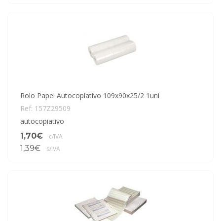
Rolo Papel Autocopiativo 109x90x25/2 1uni
Ref: 157Z29509
autocopiativo
1,70€
c/IVA
1,39€
s/IVA