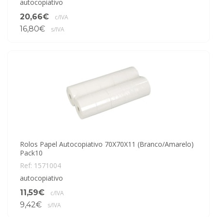
autocopiativo
20,66€
c/IVA
16,80€
s/IVA
Rolos Papel Autocopiativo 70X70X11 (Branco/Amarelo)
Pack10
Ref: 1571004
autocopiativo
11,59€
c/IVA
9,42€
s/IVA