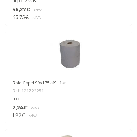
duplo 2 vias
56,27€
c/IVA
45,75€
s/IVA
Rolo Papel 99x175x49 -1un
Ref: 121Z22251
rolo
2,24€
c/IVA
1,82€
s/IVA