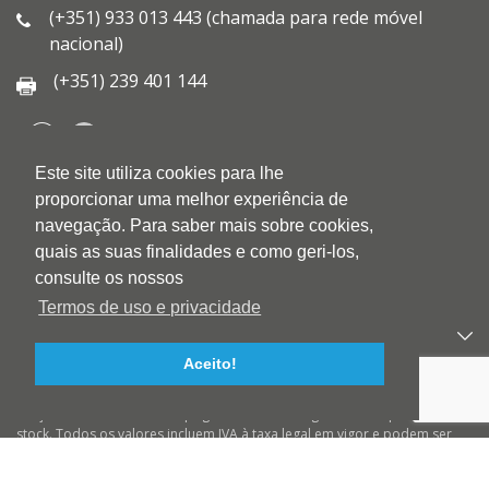
(+351) 933 013 443 (chamada para rede móvel
nacional)
(+351) 239 401 144
Este site utiliza cookies para lhe
QUEM SOMOS
proporcionar uma melhor experiência de
QUALIDADE
navegação. Para saber mais sobre cookies,
AMBIENTE
quais as suas finalidades e como geri-los,
BLOG
consulte os nossos
CONTACTOS
Termos de uso e privacidade
PRODUTOS
Aceito!
APOIO AO CLIENTE
Preços válidos salvo erro tipográfico ou de imagem e até ruptura de
stock. Todos os valores incluem IVA à taxa legal em vigor e podem ser
alterados sem aviso prévio. Preços válidos para compras On-line e para
encomendas pré-pagas. As imagens podem não corresponder ao