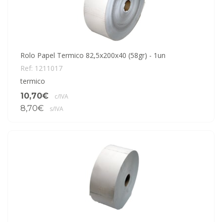
Rolo Papel Termico 82,5x200x40 (58gr) - 1un
Ref: 1211017
termico
10,70€
c/IVA
8,70€
s/IVA