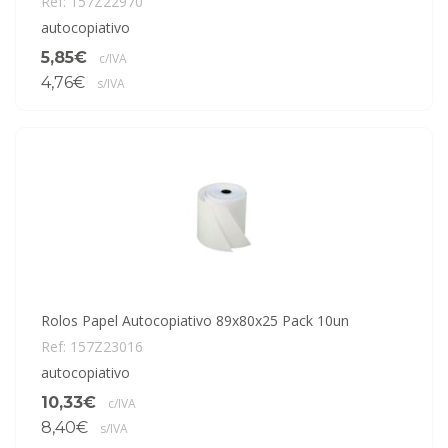
Ref: 157Z22970
autocopiativo
5,85€
c/IVA
4,76€
s/IVA
Rolos Papel Autocopiativo 89x80x25 Pack 10un
Ref: 157Z23016
autocopiativo
10,33€
c/IVA
8,40€
s/IVA