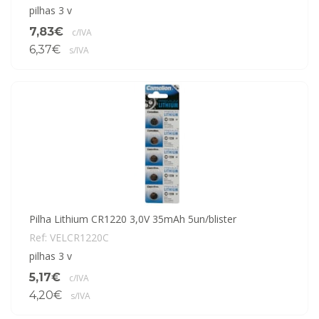
pilhas 3 v
7,83€
c/IVA
6,37€
s/IVA
Pilha Lithium CR1220 3,0V 35mAh 5un/blister
Ref: VELCR1220C
pilhas 3 v
5,17€
c/IVA
4,20€
s/IVA