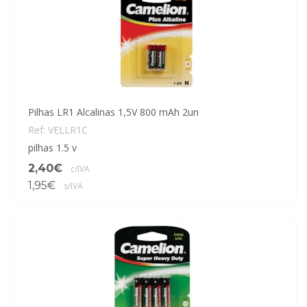
Pilhas LR1 Alcalinas 1,5V 800 mAh 2un
Ref: VELLR1C
pilhas 1.5 v
2,40€
c/IVA
1,95€
s/IVA