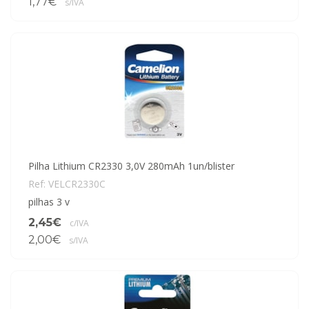
1,77€
s/IVA
Pilha Lithium CR2330 3,0V 280mAh 1un/blister
Ref: VELCR2330C
pilhas 3 v
2,45€
c/IVA
2,00€
s/IVA