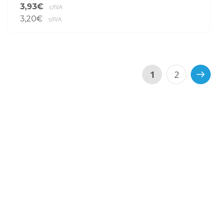
3,93€
c/IVA
3,20€
s/IVA
1
2
>