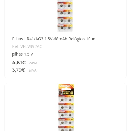
Pilhas LR41/AG3 1.5V-68mAh Relógios 10un
Ref: VELV392AC
pilhas 1.5 v
4,61€
c/IVA
3,75€
s/IVA