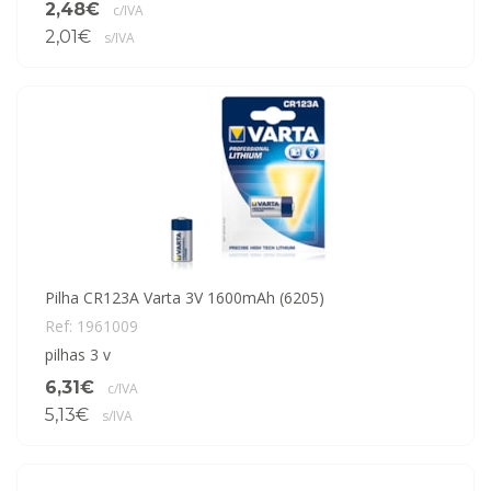
2,48€
c/IVA
2,01€
s/IVA
Pilha CR123A Varta 3V 1600mAh (6205)
Ref: 1961009
pilhas 3 v
6,31€
c/IVA
5,13€
s/IVA