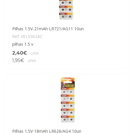
Pilhas 1.5V-21mAh LR721/AG11 10un
Ref: VELV362AC
pilhas 1.5 v
2,40€
c/IVA
1,95€
s/IVA
Pilhas 1.5V-18mAh LR626/AG4 10un