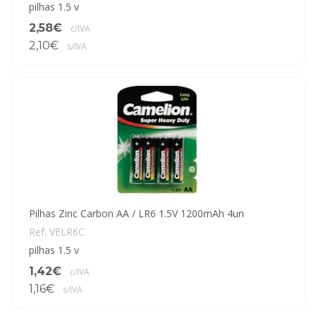
pilhas 1.5 v
2,58€
c/IVA
2,10€
s/IVA
Pilhas Zinc Carbon AA / LR6 1.5V 1200mAh 4un
Ref: VELR6C
pilhas 1.5 v
1,42€
c/IVA
1,16€
s/IVA