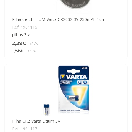
Pilha de LITHIUM Varta CR2032 3V-230mAh 1un
Ref: 1961116
pilhas 3 v
2,29€
c/IVA
1,86€
s/IVA
Pilha CR2 Varta Litium 3V
Ref: 1961117