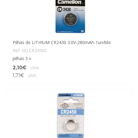
Pilhas de LITHIUM CR2430 3.0V-280mAh-1un/blis
Ref: VELCR2430C
pilhas 3 v
2,10€
c/IVA
1,71€
s/IVA