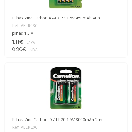
Pilhas Zinc Carbon AAA / R3 1.5V 450mAh 4un
Ref: VELR03C
pilhas 1.5 v
1,11€
c/IVA
0,90€
s/IVA
Pilhas Zinc Carbon D / LR20 1.5V 8000mAh 2un
Ref: VELR20C