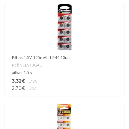
Pilhas 1.5V-125mAh LR44 10un
Ref: VELV13GAC
pilhas 1.5 v
3,32€
c/IVA
2,70€
s/IVA