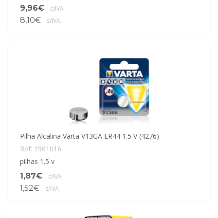
9,96€
c/IVA
8,10€
s/IVA
Pilha Alcalina Varta V13GA LR44 1.5 V (4276)
Ref: 1961016
pilhas 1.5 v
1,87€
c/IVA
1,52€
s/IVA