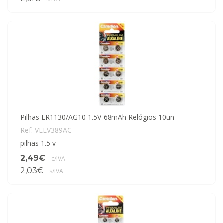
Pilhas LR1130/AG10 1.5V-68mAh Relógios 10un
Ref: VELV389AC
pilhas 1.5 v
2,49€
c/IVA
2,03€
s/IVA