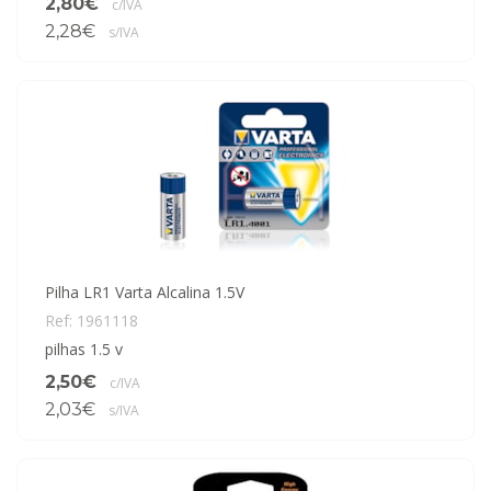
2,80€
c/IVA
2,28€
s/IVA
Pilha LR1 Varta Alcalina 1.5V
Ref: 1961118
pilhas 1.5 v
2,50€
c/IVA
2,03€
s/IVA