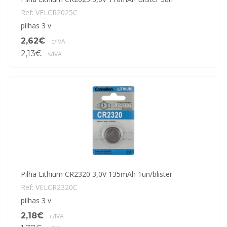
Ref: VELCR2025C
pilhas 3 v
2,62€
c/IVA
2,13€
s/IVA
Pilha Lithium CR2320 3,0V 135mAh 1un/blister
Ref: VELCR2320C
pilhas 3 v
2,18€
c/IVA