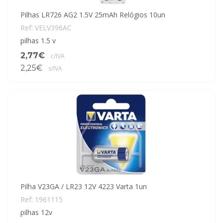
Pilhas LR726 AG2 1.5V 25mAh Relógios 10un
Ref: VELV396AC
pilhas 1.5 v
2,77€
c/IVA
2,25€
s/IVA
Pilha V23GA / LR23 12V 4223 Varta 1un
Ref: 1961115
pilhas 12v