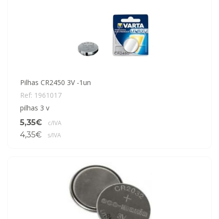
Pilhas CR2450 3V -1un
Ref: 1961017
pilhas 3 v
5,35€
c/IVA
4,35€
s/IVA