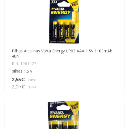
Pilhas Alcalinas Varta Energy LR03 AAA 1.5V 1100mAh
4un
Ref: 1961027
pilhas 1.5 v
2,55€
c/IVA
2,07€
s/IVA