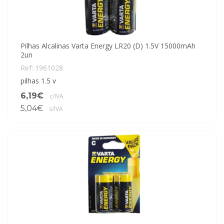
Pilhas Alcalinas Varta Energy LR20 (D) 1.5V 15000mAh
2un
Ref: 1961028
pilhas 1.5 v
6,19€
c/IVA
5,04€
s/IVA