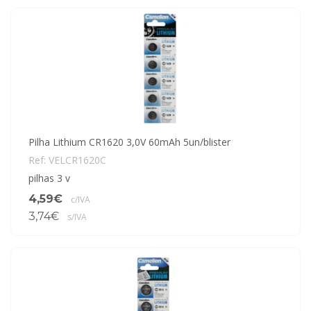
Pilha Lithium CR1620 3,0V 60mAh 5un/blister
Ref: VELCR1620C
pilhas 3 v
4,59€
c/IVA
3,74€
s/IVA