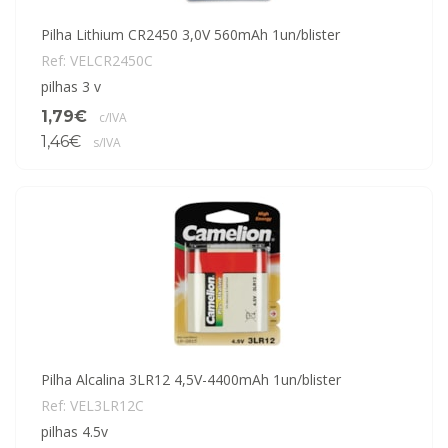
Pilha Lithium CR2450 3,0V 560mAh 1un/blister
Ref: VELCR2450C
pilhas 3 v
1,79€
c/IVA
1,46€
s/IVA
Pilha Alcalina 3LR12 4,5V-4400mAh 1un/blister
Ref: VEL3LR12C
pilhas 4.5v