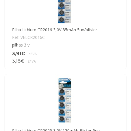
Pilha Lithium CR2016 3,0V 85mAh 5un/blister
Ref: VELCR2016C
pilhas 3 v
3,91€
c/IVA
3,18€
s/IVA
Pilha Lithium CR2025 3,0V 170mAh Blister 5un