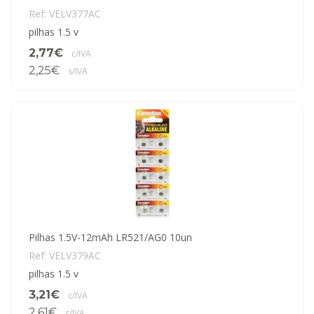
Ref: VELV377AC
pilhas 1.5 v
2,77€
c/IVA
2,25€
s/IVA
Pilhas 1.5V-12mAh LR521/AG0 10un
Ref: VELV379AC
pilhas 1.5 v
3,21€
c/IVA
2,61€
s/IVA