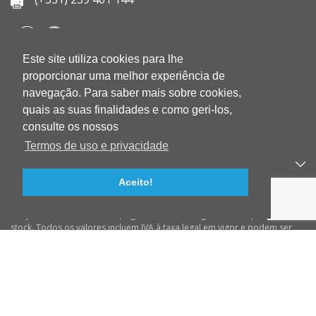
Este site utiliza cookies para lhe
QUEM SOMOS
proporcionar uma melhor experiência de
QUALIDADE
navegação. Para saber mais sobre cookies,
AMBIENTE
quais as suas finalidades e como geri-los,
BLOG
consulte os nossos
CONTACTOS
Termos de uso e privacidade
PRODUTOS
Aceito!
APOIO AO CLIENTE
Preços válidos salvo erro tipográfico ou de imagem e até ruptura de
stock. Todos os valores incluem IVA à taxa legal em vigor e podem ser
alterados sem aviso prévio. Preços válidos para compras On-line e para
encomendas pré-pagas. As imagens podem não corresponder ao
produto descrito. A BIOTINTEIRO declina qualquer responsabilidade
sobre eventuais erros nas descrições e/ou referências dos produtos.