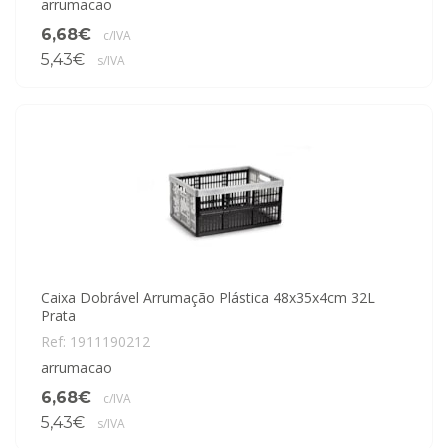
arrumacao
6,68€
c/IVA
5,43€
s/IVA
Caixa Dobrável Arrumação Plástica 48x35x4cm 32L
Prata
Ref: 1911190212
arrumacao
6,68€
c/IVA
5,43€
s/IVA