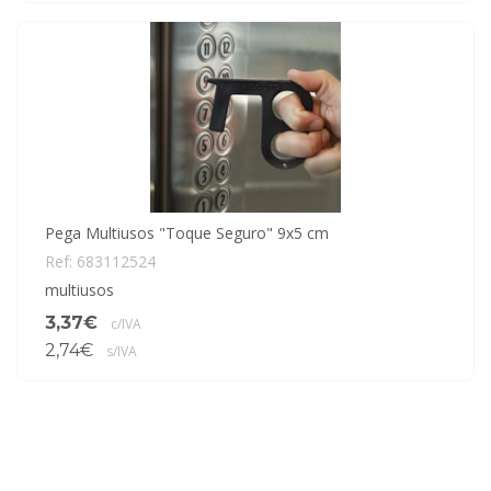
Pega Multiusos "Toque Seguro" 9x5 cm
Ref: 683112524
multiusos
3,37€
c/IVA
2,74€
s/IVA