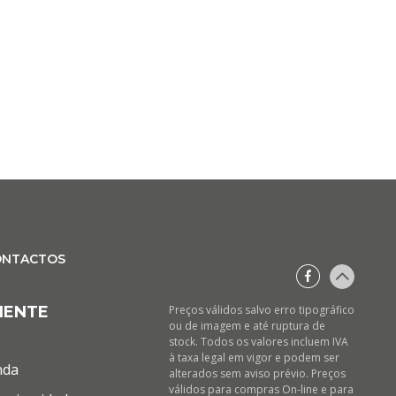
ONTACTOS
IENTE
Preços válidos salvo erro tipográfico
ou de imagem e até ruptura de
stock. Todos os valores incluem IVA
à taxa legal em vigor e podem ser
nda
alterados sem aviso prévio. Preços
válidos para compras On-line e para