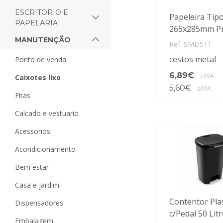
ESCRITORIO E
Papeleira Tip
PAPELARIA
265x285mm Pr
MANUTENÇÃO
Ref: SMD511
cestos metal
ponto de venda
6,89€
c/IVA
caixotes lixo
5,60€
s/IVA
fitas
calcado e vestuario
acessorios
acondicionamento
bem estar
casa e jardim
Contentor Pla
dispensadores
c/Pedal 50 Lit
embalagem