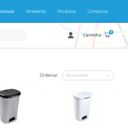
alidade
Ambiente
Produtos
Contactos
0
Carrinho
Ordenar
Mais recentes