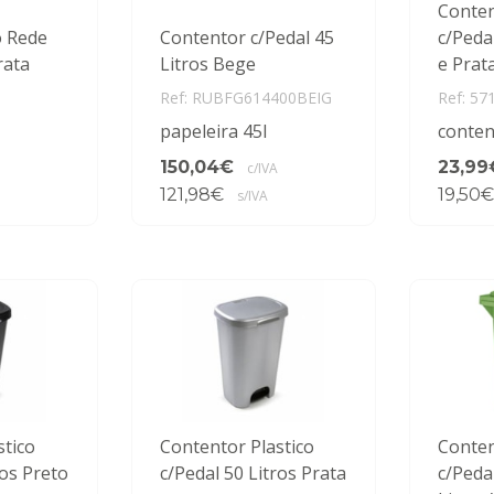
Conten
o Rede
Contentor c/Pedal 45
c/Peda
ata
Litros Bege
e Prat
Ref: RUBFG614400BEIG
Ref: 57
papeleira 45l
conten
150,04€
23,99
c/IVA
121,98€
19,50€
s/IVA
stico
Contentor Plastico
Conten
ros Preto
c/Pedal 50 Litros Prata
c/Peda