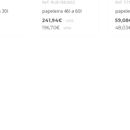
Ref: RUB1883602
Ref: 57
 30l
papeleira 46l a 60l
papelei
241,94€
59,08
c/IVA
196,70€
48,03
s/IVA