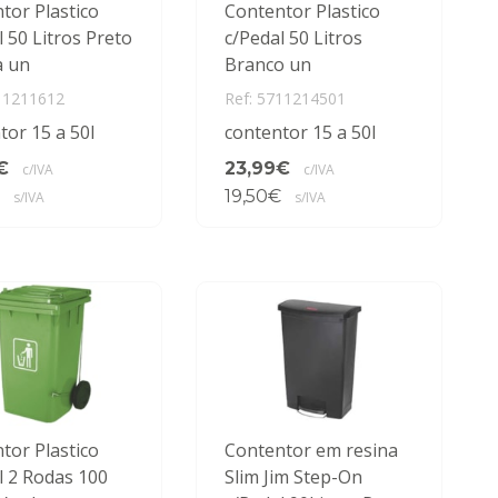
tor Plastico
Contentor Plastico
l 50 Litros Preto
c/Pedal 50 Litros
a un
Branco un
11211612
Ref: 5711214501
tor 15 a 50l
contentor 15 a 50l
€
23,99€
c/IVA
c/IVA
19,50€
s/IVA
s/IVA
tor Plastico
Contentor em resina
l 2 Rodas 100
Slim Jim Step-On