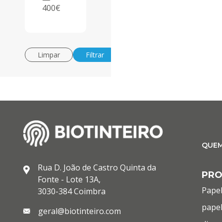
400€
Limpar
Filtrar
QUE
Rua D. João de Castro Quinta da
PR
Fonte - Lote 13A,
Papel
3030-384 Coimbra
papel
geral@biotinteiro.com