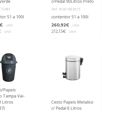
 Verde
c/Pedal 90Litros Preto
172481
Ref: RUB1883615
tor 51 a 100l
contentor 51 a 100l
6€
260,92€
c/IVA
c/IVA
€
212,13€
s/IVA
s/IVA
p/Papeis
co Tampa Vai-
 Litros
Cesto Papeis Metalico
37)
c/ Pedal 6 Litros