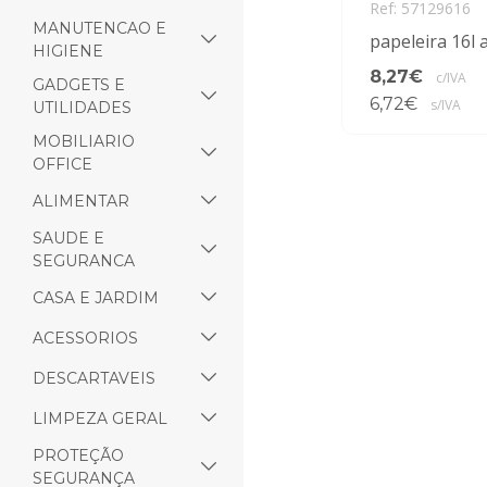
Ref: 57129616
MANUTENCAO E
papeleira 16l a
HIGIENE
8,27€
c/IVA
GADGETS E
6,72€
s/IVA
UTILIDADES
MOBILIARIO
OFFICE
ALIMENTAR
SAUDE E
SEGURANCA
CASA E JARDIM
ACESSORIOS
DESCARTAVEIS
LIMPEZA GERAL
PROTEÇÃO
SEGURANÇA