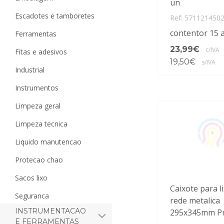
un
escadotes e tamboretes
Ref: 571121450
contentor 15 a
ferramentas
23,99€
c/IVA
fitas e adesivos
19,50€
s/IVA
industrial
instrumentos
limpeza geral
limpeza tecnica
liquido manutencao
protecao chao
sacos lixo
Caixote para l
seguranca
rede metalica
INSTRUMENTACAO
295x345mm P
E FERRAMENTAS