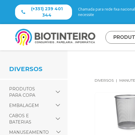
(+351) 239 401
Chamada para rede fixa nacional 
necessite
344
PRODU
DIVERSOS
DIVERSOS
MANUT
PRODUTOS
PARA COPA
EMBALAGEM
CABOS E
BATERIAS
MANUSEAMENTO