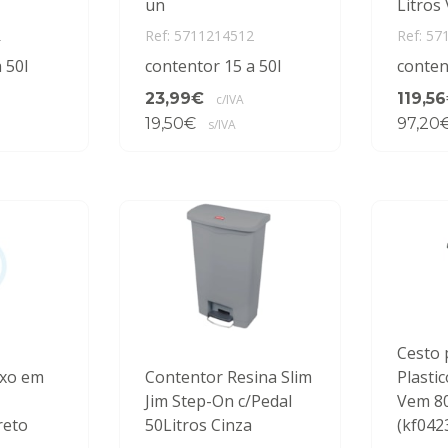
un
Litros
2
Ref: 5711214512
Ref: 57
 50l
contentor 15 a 50l
conten
23,99€
119,5
c/IVA
19,50€
97,20
s/IVA
Cesto 
ixo em
Contentor Resina Slim
Plasti
Jim Step-On c/Pedal
Vem 80
reto
50Litros Cinza
(kf042