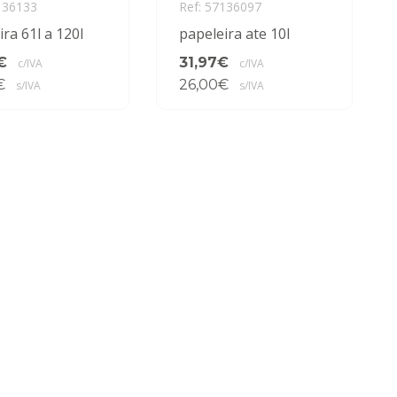
136133
Ref: 57136097
ra 61l a 120l
papeleira ate 10l
€
31,97€
c/IVA
c/IVA
€
26,00€
s/IVA
s/IVA