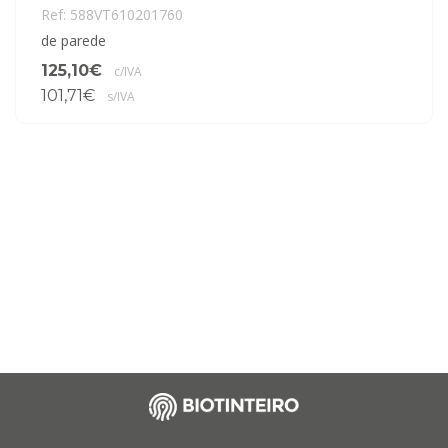
Ref: 588VT610201760
de parede
125,10€
c/IVA
101,71€
s/IVA