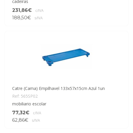
cadeiras
231,86€
c/IVA
188,50€
s/IVA
Catre (Cama) Empilhavel 133x57x15cm Azul 1un
Ref: 565SP02
mobiliario escolar
77,32€
c/IVA
62,86€
s/IVA