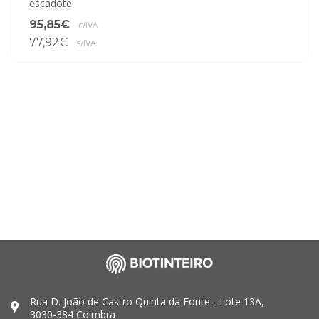
escadote
95,85€
c/IVA
77,92€
s/IVA
Rua D. João de Castro Quinta da Fonte - Lote 13A,
3030-384 Coimbra