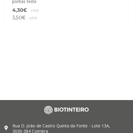
pontas teste
4,30€
c/IVA
3,50€
s/IVA
Rua D. João de Castro Quinta da Fonte - Lote 13A,
3030-384 Coimbra