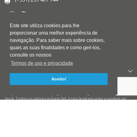
Este site utiliza cookies para lhe
QUEM SOMOS
proporcionar uma melhor experiência de
QUALIDADE
navegação. Para saber mais sobre cookies,
AMBIENTE
quais as suas finalidades e como geri-los,
BLOG
consulte os nossos
CONTACTOS
Termos de uso e privacidade
PRODUTOS
Aceito!
APOIO AO CLIENTE
Preços válidos salvo erro tipográfico ou de imagem e até ruptura de
stock. Todos os valores incluem IVA à taxa legal em vigor e podem ser
alterados sem aviso prévio. Preços válidos para compras On-line e para
encomendas pré-pagas. As imagens podem não corresponder ao
produto descrito. A BIOTINTEIRO declina qualquer responsabilidade
sobre eventuais erros nas descrições e/ou referências dos produtos.