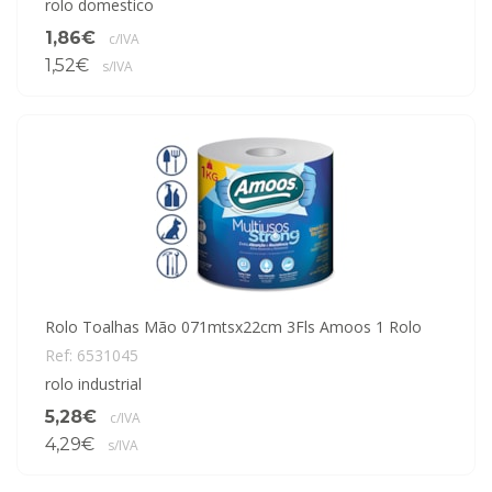
rolo domestico
1,86€
c/IVA
1,52€
s/IVA
Rolo Toalhas Mão 071mtsx22cm 3Fls Amoos 1 Rolo
Ref: 6531045
rolo industrial
5,28€
c/IVA
4,29€
s/IVA