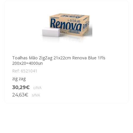
Toalhas Mão ZigZag 21x22cm Renova Blue 1Fls
200x20=4000un
Ref: 6521041
zig zag
30,29€
c/IVA
24,63€
s/IVA