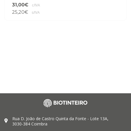
31,00€
c/IVA
25,20€
s/IVA
Rua D. João de Castro Quinta da Fonte - Lote 13A,
3030-384 Coimbra