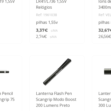
19 1,55V
LR41/L736 1,55V
Ions de
Relógios
3400m
Ref: 1961038
Ref: VE
pilhas 1,55v
pilhas
3,37€
32,67
c/IVA
2,74€
26,56
s/IVA
 Pencil
Lanterna Flash Pen
Lanter
ngrip 75
Scangrip Modo Boost
Scang
200 Lumens Preto
300 L