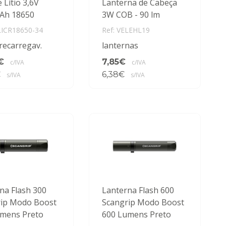
 Lítio 3,6V
Lanterna de Cabeça
Ah 18650
3W COB - 90 lm
LICR18650-34
Ref: VELEHL19
 recarregav.
lanternas
€
7,85€
c/IVA
c/IVA
€
6,38€
s/IVA
s/IVA
na Flash 300
Lanterna Flash 600
rip Modo Boost
Scangrip Modo Boost
umens Preto
600 Lumens Preto