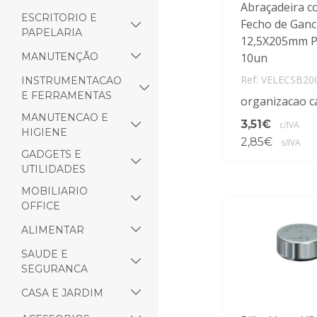
Abraçadeira 
ESCRITORIO E
Fecho de Gan
PAPELARIA
12,5X205mm P
MANUTENÇÃO
10un
Ref: VELECSB20
INSTRUMENTACAO
E FERRAMENTAS
organizacao c
MANUTENCAO E
3,51€
c/IVA
HIGIENE
2,85€
s/IVA
GADGETS E
UTILIDADES
MOBILIARIO
OFFICE
ALIMENTAR
SAUDE E
SEGURANCA
CASA E JARDIM