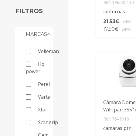
Ref: 196035130
FILTROS
lanternas
21,53€
c/IVA
17,50€
s/IVA
MARCAS
velleman
hq
power
perel
varta
Câmara Dome 
WiFi pan 355º e
xtar
Ref: 7541016
scangrip
camaras ptz
oem