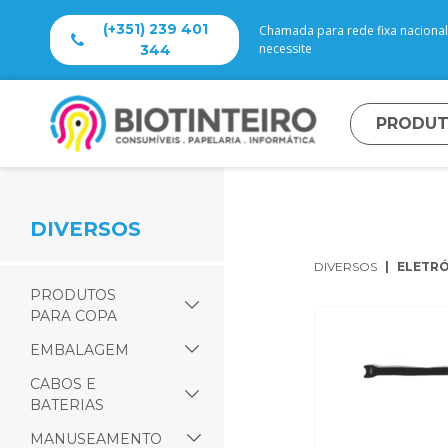
(+351) 239 401
Chamada para rede fixa nacional 
necessite
344
PRODU
DIVERSOS
DIVERSOS
ELETRÓ
PRODUTOS
PARA COPA
EMBALAGEM
CABOS E
BATERIAS
MANUSEAMENTO