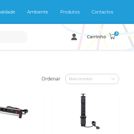
alidade
Ambiente
Produtos
Contactos
0
Carrinho
Ordenar
Mais recentes