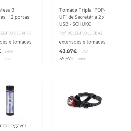
Mesa 3
Tomada Tripla "POP-
s + 2 portas
UP" de Secretária 2 x
USB - SCHUKO
ELEBP03DSUN1-G
Ref: VELEBP03LUSB-G
oes e tomadas
extensoes e tomadas
€
43,87€
c/IVA
c/IVA
35,67€
s/IVA
s/IVA
Recarregável