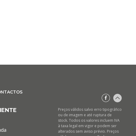
ONTACTOS
IENTE
Preços válidos salvo erro tipográfico
ou de imagem e até ruptura de
stock. Todos os valores incluem IVA
à taxa legal em vigor e podem ser
nda
alterados sem aviso prévio. Preços