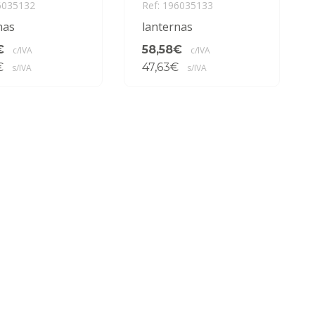
6035132
Ref: 196035133
nas
lanternas
€
58,58€
c/IVA
c/IVA
€
47,63€
s/IVA
s/IVA