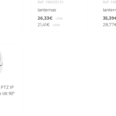
Ref: 196035131
Ref: 19
lanternas
lanter
26,33€
35,39
c/IVA
21,41€
28,77
s/IVA
PTZ IP
 tilt 90º