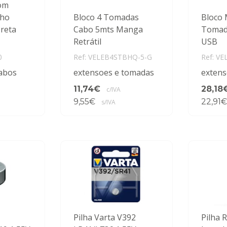
com
cho
Bloco 4 Tomadas
Bloco 
reta
Cabo 5mts Manga
Tomada
Retrátil
USB
0
Ref: VELEB4STBHQ-5-G
Ref: V
abos
extensoes e tomadas
extens
11,74€
28,18
c/IVA
9,55€
22,91€
s/IVA
Pilha Varta V392
Pilha 