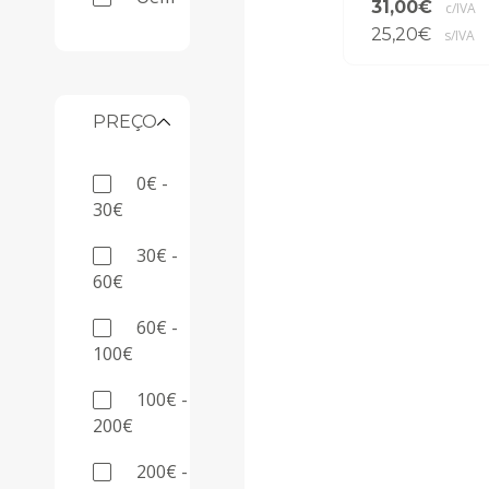
31,00€
c/IVA
25,20€
s/IVA
PREÇO
0€ -
30€
30€ -
60€
60€ -
100€
100€ -
200€
200€ -