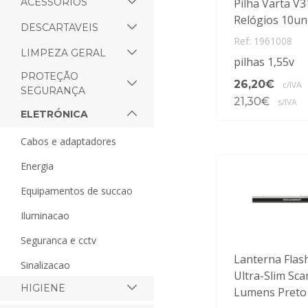
ACESSORIOS
Pilha Varta V3
Relógios 10un
DESCARTAVEIS
Ref: 1961008
LIMPEZA GERAL
pilhas 1,55v
PROTEÇÃO
26,20€
c/IVA
SEGURANÇA
21,30€
s/IVA
ELETRÓNICA
cabos e adaptadores
energia
equipamentos de succao
iluminacao
seguranca e cctv
Lanterna Flash
sinalizacao
Ultra-Slim Sca
HIGIENE
Lumens Preto