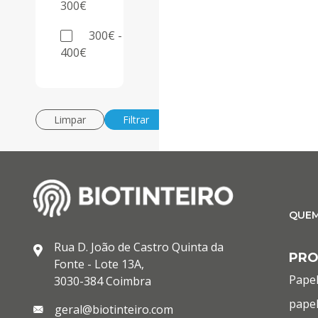
300€
300€ -
400€
Limpar
Filtrar
QUE
Rua D. João de Castro Quinta da
PR
Fonte - Lote 13A,
Papel
3030-384 Coimbra
papel
geral@biotinteiro.com