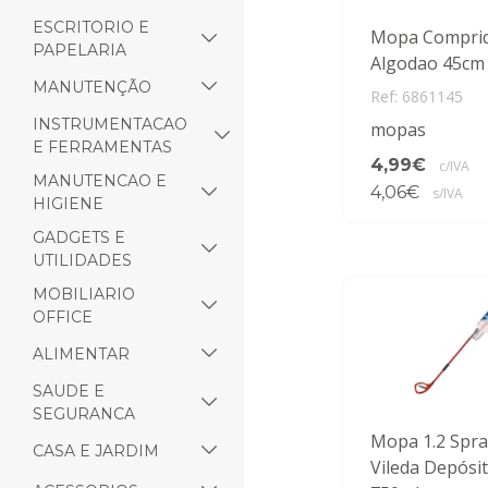
ESCRITORIO E
Mopa Compri
PAPELARIA
Algodao 45cm
MANUTENÇÃO
Ref: 6861145
INSTRUMENTACAO
mopas
E FERRAMENTAS
4,99€
c/IVA
MANUTENCAO E
4,06€
s/IVA
HIGIENE
GADGETS E
UTILIDADES
MOBILIARIO
OFFICE
ALIMENTAR
SAUDE E
SEGURANCA
Mopa 1.2 Spr
CASA E JARDIM
Vileda Depósi