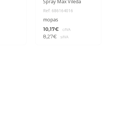
Spray Max Vileda
Ref: 686164016
mopas
10,17€
c/IVA
8,27€
s/IVA