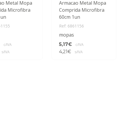
ao Metal Mopa
Armacao Metal Mopa
da Microfibra
Comprida Microfibra
1un
60cm 1un
61155
Ref: 6861156
mopas
5,17€
c/IVA
c/IVA
4,21€
s/IVA
s/IVA