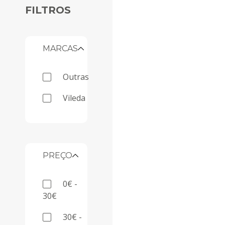
FILTROS
MARCAS
outras
vileda
PREÇO
0€ -
30€
30€ -