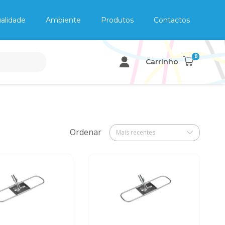
alidade
Ambiente
Produtos
Contactos
0
Carrinho
Ordenar
Mais recentes