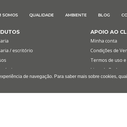
M SOMOS
QUALIDADE
AMBIENTE
BLOG
C
ODUTOS
APOIO AO CL
aria
Minha conta
aria / escritório
Condições de Ve
sos
Termos de uso e 
umíveis
Livro de Reclama
 experiência de navegação. Para saber mais sobre cookies, quai
mática
LET