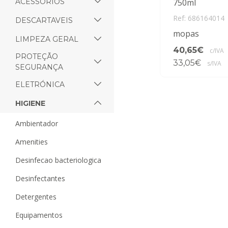
ACESSORIOS
750ml
Ref: 686164014
DESCARTAVEIS
mopas
LIMPEZA GERAL
40,65€
c/IVA
PROTEÇÃO
33,05€
s/IVA
SEGURANÇA
ELETRÓNICA
HIGIENE
ambientador
amenities
desinfecao bacteriologica
desinfectantes
detergentes
equipamentos