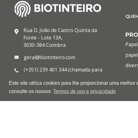
QUE
Rua D. João de Castro Quinta da
PR
Fonte - Lote 13A,
Papel
3030-384 Coimbra
papel
geral@biotinteiro.com
diver
(+351) 239 401 344 (chamada para
cons
rede fixa nacional)
Este site utiliza cookies para lhe proporcionar uma melhor
infor
(+351) 933 013 443 (chamada para
consulte os nossos
Termos de uso e privacidade
rede móvel nacional)
OUT
(+351) 239 401 144