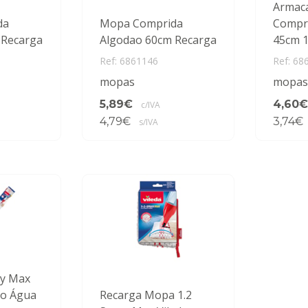
Armac
da
Mopa Comprida
Compri
 Recarga
Algodao 60cm Recarga
45cm 
Ref: 6861146
Ref: 68
mopas
mopas
5,89€
4,60€
c/IVA
4,79€
3,74€
s/IVA
ay Max
to Água
Recarga Mopa 1.2