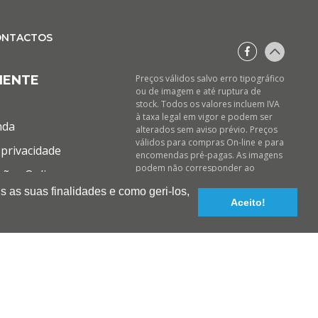
ONTACTOS
IENTE
Preços válidos salvo erro tipográfico
ou de imagem e até ruptura de
stock. Todos os valores incluem IVA
à taxa legal em vigor e podem ser
nda
alterados sem aviso prévio. Preços
válidos para compras On-line e para
privacidade
encomendas pré-pagas. As imagens
podem não corresponder ao
ções Online
produto descrito. A BIOTINTEIRO
s as suas finalidades e como geri-los,
declina qualquer responsabilidade
Aceito!
sobre eventuais erros nas
descrições e/ou referências dos
produtos.