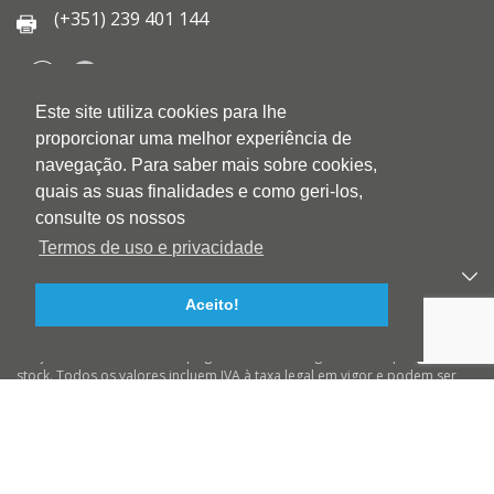
(+351) 239 401 144
Este site utiliza cookies para lhe
QUEM SOMOS
proporcionar uma melhor experiência de
QUALIDADE
navegação. Para saber mais sobre cookies,
AMBIENTE
quais as suas finalidades e como geri-los,
BLOG
consulte os nossos
CONTACTOS
Termos de uso e privacidade
PRODUTOS
Aceito!
APOIO AO CLIENTE
Preços válidos salvo erro tipográfico ou de imagem e até ruptura de
stock. Todos os valores incluem IVA à taxa legal em vigor e podem ser
alterados sem aviso prévio. Preços válidos para compras On-line e para
encomendas pré-pagas. As imagens podem não corresponder ao
produto descrito. A BIOTINTEIRO declina qualquer responsabilidade
sobre eventuais erros nas descrições e/ou referências dos produtos.