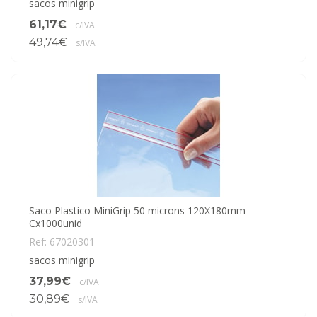
sacos minigrip
61,17€
c/IVA
49,74€
s/IVA
Saco Plastico MiniGrip 50 microns 120X180mm
Cx1000unid
Ref: 67020301
sacos minigrip
37,99€
c/IVA
30,89€
s/IVA