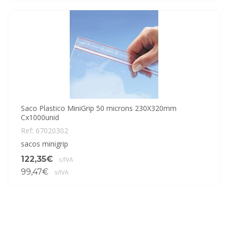
Saco Plastico MiniGrip 50 microns 230X320mm
Cx1000unid
Ref: 67020302
sacos minigrip
122,35€
c/IVA
99,47€
s/IVA