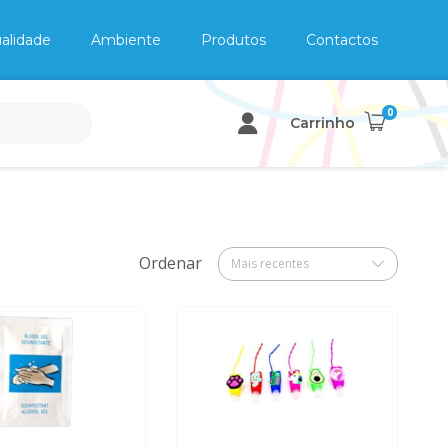
alidade
Ambiente
Produtos
Contactos
0
Carrinho
Ordenar
Mais recentes