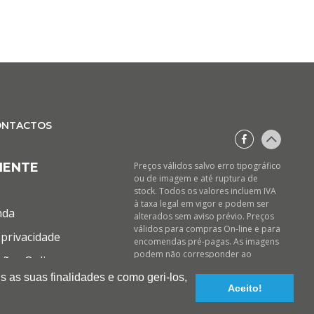
ONTACTOS
IENTE
Preços válidos salvo erro tipográfico
ou de imagem e até ruptura de
stock. Todos os valores incluem IVA
à taxa legal em vigor e podem ser
nda
alterados sem aviso prévio. Preços
válidos para compras On-line e para
privacidade
encomendas pré-pagas. As imagens
podem não corresponder ao
ções Online
produto descrito. A BIOTINTEIRO
s as suas finalidades e como geri-los,
declina qualquer responsabilidade
Aceito!
sobre eventuais erros nas
descrições e/ou referências dos