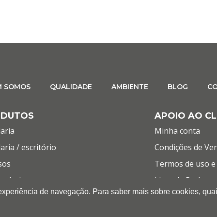
M SOMOS
QUALIDADE
AMBIENTE
BLOG
C
ODUTOS
APOIO AO CL
aria
Minha conta
aria / escritório
Condições de Ve
sos
Termos de uso e 
umíveis
Livro de Reclama
 experiência de navegação. Para saber mais sobre cookies, quai
mática
LET