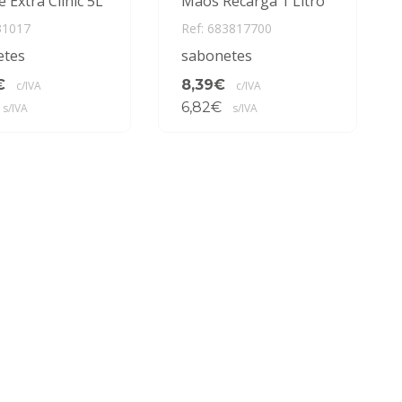
 Extra Clinic 5L
Mãos Recarga 1 Litro
31017
Ref: 683817700
etes
sabonetes
€
8,39€
c/IVA
c/IVA
6,82€
s/IVA
s/IVA