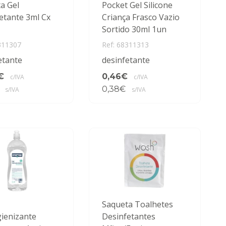
a Gel
Pocket Gel Silicone
etante 3ml Cx
Criança Frasco Vazio
Sortido 30ml 1un
311307
Ref: 68311313
etante
desinfetante
€
0,46€
c/IVA
c/IVA
0,38€
s/IVA
s/IVA
Saqueta Toalhetes
gienizante
Desinfetantes