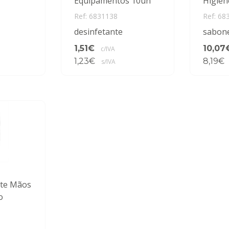
Equipamentos 10un
Higiene
Ref: 6831138
Ref: 68
desinfetante
sabon
1,51€
10,07
c/IVA
1,23€
8,19€
s/IVA
nte Mãos
o