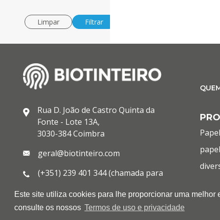
Limpar
Filtrar
QUE
Rua D. João de Castro Quinta da
PR
Fonte - Lote 13A,
Papel
3030-384 Coimbra
papel
geral@biotinteiro.com
diver
(+351) 239 401 344 (chamada para
cons
rede fixa nacional)
Este site utiliza cookies para lhe proporcionar uma melhor
infor
(+351) 933 013 443 (chamada para
consulte os nossos
Termos de uso e privacidade
rede móvel nacional)
OUT