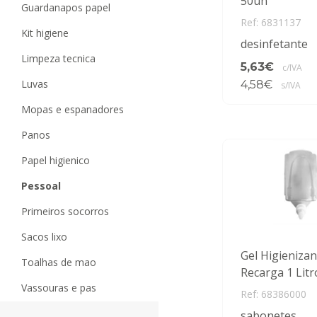
50un
guardanapos papel
Ref: 6831137
kit higiene
desinfetante
limpeza tecnica
5,63€
c/IVA
luvas
4,58€
s/IVA
mopas e espanadores
panos
papel higienico
pessoal
primeiros socorros
sacos lixo
Gel Higieniza
toalhas de mao
Recarga 1 Litr
vassouras e pas
Ref: 68386000
sabonetes