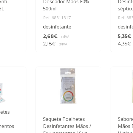
nti-
Doseador Mãos 80%
Desinf
5L
500ml
séptic
Ref: 68311317
Ref: 68
desinfetante
desinf
2,68€
5,35€
c/IVA
2,18€
4,35€
s/IVA
etes
Saqueta Toalhetes
Sabone
mentos
Desinfetantes Mãos /
Mãos B