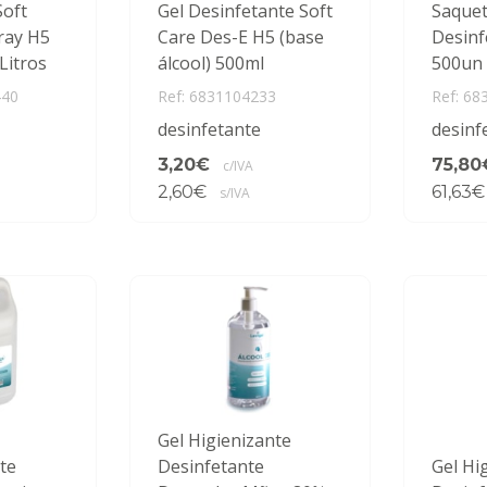
Soft
Gel Desinfetante Soft
Saquet
ray H5
Care Des-E H5 (base
Desinf
Litros
álcool) 500ml
500un
440
Ref: 6831104233
Ref: 68
desinfetante
desinf
3,20€
75,80
c/IVA
2,60€
61,63€
s/IVA
Gel Higienizante
te
Desinfetante
Gel Hi