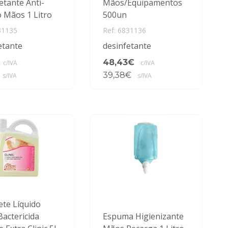
etante Anti-
Mãos/Equipamentos
o Mãos 1 Litro
500un
31135
Ref: 6831136
etante
desinfetante
48,43€
c/IVA
c/IVA
39,38€
s/IVA
s/IVA
te Líquido
actericida
Espuma Higienizante