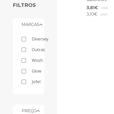
FILTROS
3,81€
c/IVA
3,10€
s/IVA
MARCAS
diversey
outras
wosh
glow
jofel
PREÇO