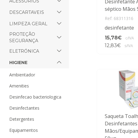
ACESSORIOS
Desinfetante A
séptico Mãos 
DESCARTAVEIS
Ref: 68311316
LIMPEZA GERAL
desinfetante
PROTEÇÃO
15,78€
c/IVA
SEGURANÇA
12,83€
s/IVA
ELETRÓNICA
HIGIENE
ambientador
amenities
desinfecao bacteriologica
desinfectantes
Saqueta Toalh
detergentes
Desinfetantes
equipamentos
Mãos/Equipa