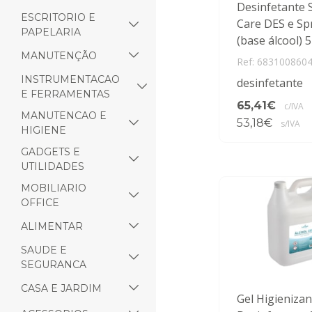
Desinfetante 
ESCRITORIO E
Care DES e Sp
PAPELARIA
(base álcool) 5
MANUTENÇÃO
Ref: 683100860
INSTRUMENTACAO
desinfetante
E FERRAMENTAS
65,41€
c/IVA
MANUTENCAO E
53,18€
s/IVA
HIGIENE
GADGETS E
UTILIDADES
MOBILIARIO
OFFICE
ALIMENTAR
SAUDE E
SEGURANCA
CASA E JARDIM
Gel Higienizan