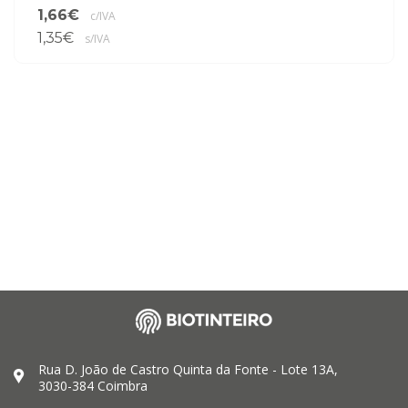
1,66€
c/IVA
1,35€
s/IVA
Rua D. João de Castro Quinta da Fonte - Lote 13A,
3030-384 Coimbra