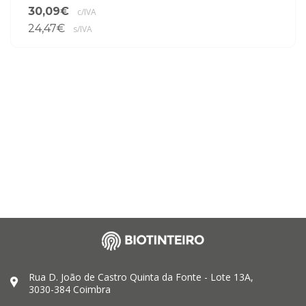
30,09€
c/IVA
24,47€
s/IVA
Rua D. João de Castro Quinta da Fonte - Lote 13A,
3030-384 Coimbra