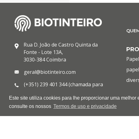
QUE
Rua D. João de Castro Quinta da
PR
Fonte - Lote 13A,
Papel
3030-384 Coimbra
papel
geral@biotinteiro.com
diver
(+351) 239 401 344 (chamada para
cons
rede fixa nacional)
Este site utiliza cookies para lhe proporcionar uma melhor
infor
(+351) 933 013 443 (chamada para
consulte os nossos
Termos de uso e privacidade
rede móvel nacional)
OUT
(+351) 239 401 144