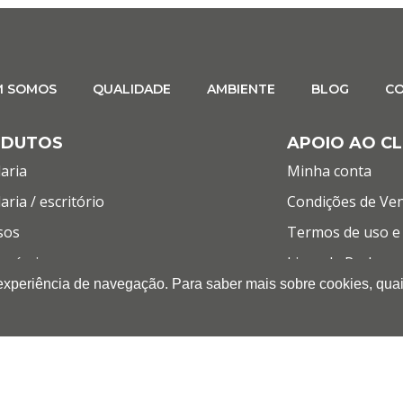
M SOMOS
QUALIDADE
AMBIENTE
BLOG
C
ODUTOS
APOIO AO CL
aria
Minha conta
aria / escritório
Condições de Ve
sos
Termos de uso e 
umíveis
Livro de Reclama
 experiência de navegação. Para saber mais sobre cookies, quai
mática
LET