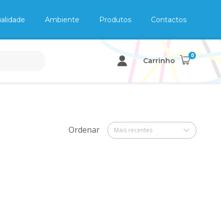
alidade
Ambiente
Produtos
Contactos
0
Carrinho
Ordenar
Mais recentes