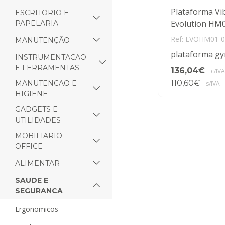
Plataforma Vi
ESCRITORIO E
Evolution HM
PAPELARIA
Ref: EVOHM01-
MANUTENÇÃO
plataforma g
INSTRUMENTACAO
E FERRAMENTAS
136,04€
c/IVA
110,60€
MANUTENCAO E
s/IVA
HIGIENE
GADGETS E
UTILIDADES
MOBILIARIO
OFFICE
ALIMENTAR
SAUDE E
SEGURANCA
ergonomicos