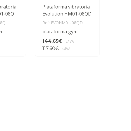
bratoria
Plataforma vibratoria
01-08Q
Evolution HM01-08QD
08Q
Ref: EVOHM01-08QD
ym
plataforma gym
144,65€
c/IVA
117,60€
s/IVA