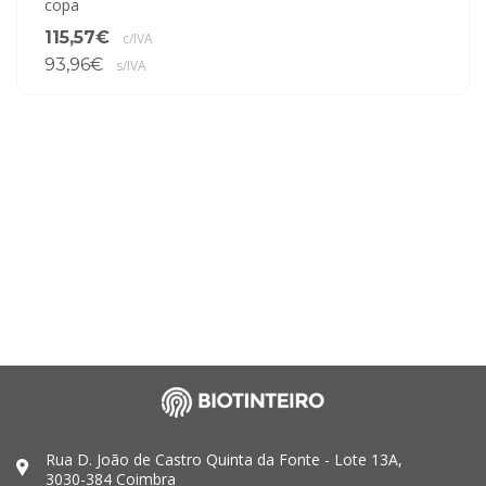
copa
115,57€
c/IVA
93,96€
s/IVA
Rua D. João de Castro Quinta da Fonte - Lote 13A,
3030-384 Coimbra