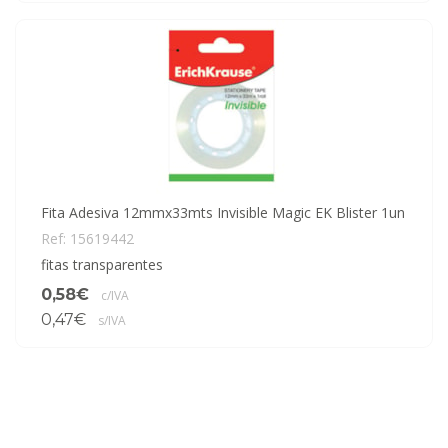
Fita Adesiva 12mmx33mts Invisible Magic EK Blister 1un
Ref: 15619442
fitas transparentes
0,58€
c/IVA
0,47€
s/IVA