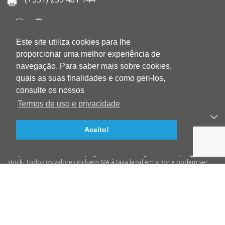
Este site utiliza cookies para lhe
QUEM SOMOS
proporcionar uma melhor experiência de
QUALIDADE
navegação. Para saber mais sobre cookies,
AMBIENTE
quais as suas finalidades e como geri-los,
BLOG
consulte os nossos
CONTACTOS
Termos de uso e privacidade
PRODUTOS
Aceito!
APOIO AO CLIENTE
Preços válidos salvo erro tipográfico ou de imagem e até ruptura de
stock. Todos os valores incluem IVA à taxa legal em vigor e podem ser
alterados sem aviso prévio. Preços válidos para compras On-line e para
encomendas pré-pagas. As imagens podem não corresponder ao
produto descrito. A BIOTINTEIRO declina qualquer responsabilidade
sobre eventuais erros nas descrições e/ou referências dos produtos.