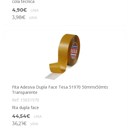
cola tecnica
4,90€
c/IVA
3,98€
s/IVA
Fita Adesiva Dupla Face Tesa 51970 50mmx50mts
Transparente
Ref: 15651970
fita dupla face
44,54€
c/IVA
36,21€
s/IVA