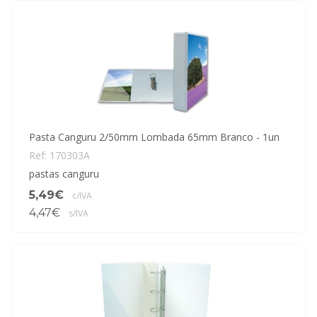
Pasta Canguru 2/50mm Lombada 65mm Branco - 1un
Ref: 170303A
pastas canguru
5,49€
c/IVA
4,47€
s/IVA