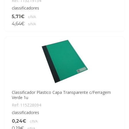
Ref: 115Z19154
classificadores
5,71€
c/IVA
4,64€
s/IVA
Classificador Plastico Capa Transparente c/Ferragem
Verde 1u
Ref: 115Z28094
classificadores
0,24€
c/IVA
0,19€
s/IVA