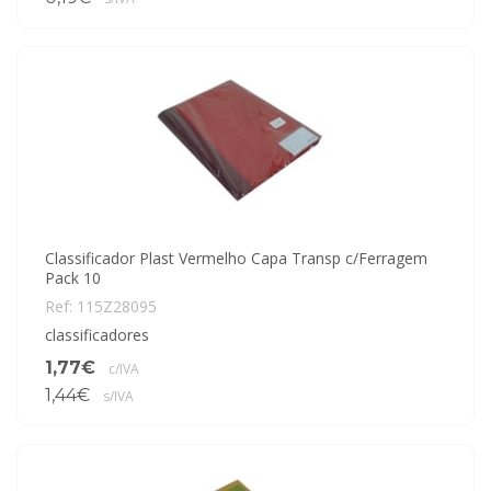
Classificador Plast Vermelho Capa Transp c/Ferragem
Pack 10
Ref: 115Z28095
classificadores
1,77€
c/IVA
1,44€
s/IVA