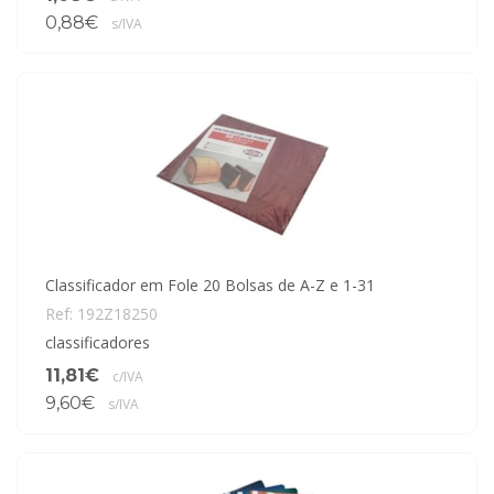
0,88€
s/IVA
Classificador em Fole 20 Bolsas de A-Z e 1-31
Ref: 192Z18250
classificadores
11,81€
c/IVA
9,60€
s/IVA