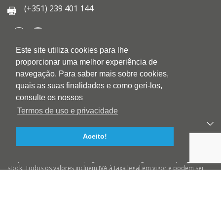
(+351) 239 401 144
Este site utiliza cookies para lhe
QUEM SOMOS
proporcionar uma melhor experiência de
QUALIDADE
navegação. Para saber mais sobre cookies,
AMBIENTE
quais as suas finalidades e como geri-los,
BLOG
consulte os nossos
CONTACTOS
Termos de uso e privacidade
PRODUTOS
Aceito!
APOIO AO CLIENTE
Preços válidos salvo erro tipográfico ou de imagem e até ruptura de
stock. Todos os valores incluem IVA à taxa legal em vigor e podem ser
alterados sem aviso prévio. Preços válidos para compras On-line e para
encomendas pré-pagas. As imagens podem não corresponder ao
produto descrito. A BIOTINTEIRO declina qualquer responsabilidade
sobre eventuais erros nas descrições e/ou referências dos produtos.