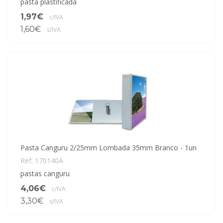
pasta plastificada
1,97€
c/IVA
1,60€
s/IVA
Pasta Canguru 2/25mm Lombada 35mm Branco - 1un
Ref: 170140A
pastas canguru
4,06€
c/IVA
3,30€
s/IVA