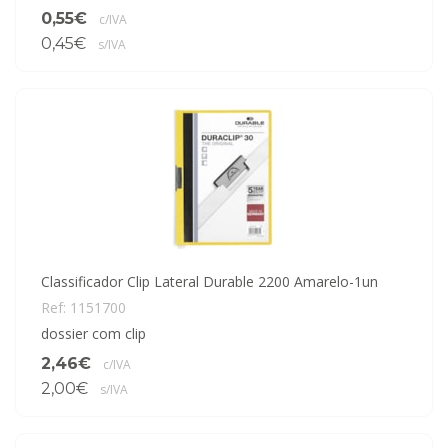
0,55€
c/IVA
0,45€
s/IVA
Classificador Clip Lateral Durable 2200 Amarelo-1un
Ref: 1151700
dossier com clip
2,46€
c/IVA
2,00€
s/IVA