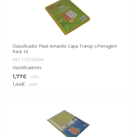
Classificador Plast Amarelo Capa Transp c/Ferragem
Pack 10
Ref: 115Z28096
classificadores
1,77€
c/IVA
1,44€
s/IVA