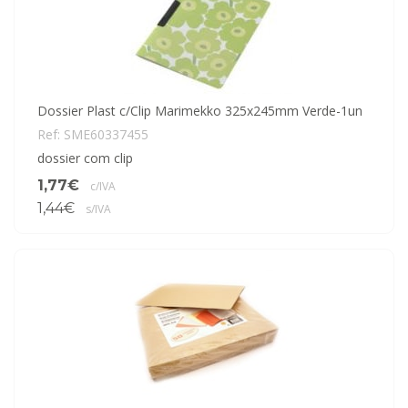
Dossier Plast c/Clip Marimekko 325x245mm Verde-1un
Ref: SME60337455
dossier com clip
1,77€
c/IVA
1,44€
s/IVA