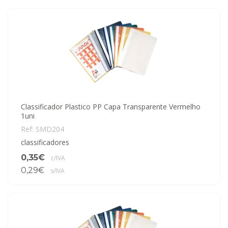
Classificador Plastico PP Capa Transparente Vermelho
1uni
Ref: SMD204
classificadores
0,35€
c/IVA
0,29€
s/IVA