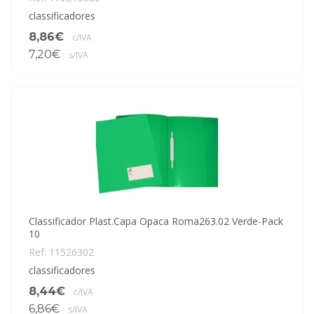
classificadores
8,86€
c/IVA
7,20€
s/IVA
Classificador Plast.Capa Opaca Roma263.02 Verde-Pack
10
Ref: 11526302
classificadores
8,44€
c/IVA
6,86€
s/IVA