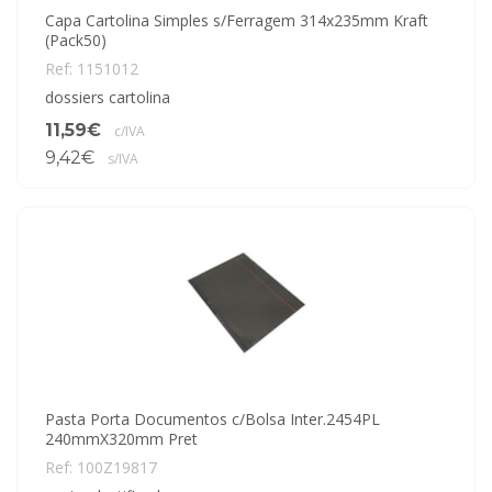
Capa Cartolina Simples s/Ferragem 314x235mm Kraft
(Pack50)
Ref: 1151012
dossiers cartolina
11,59€
c/IVA
9,42€
s/IVA
Pasta Porta Documentos c/Bolsa Inter.2454PL
240mmX320mm Pret
Ref: 100Z19817