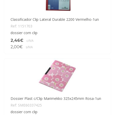
Classificador Clip Lateral Durable 2200 Vermelho-1un
Ref: 1151703
dossier com clip
2,46€
c/IVA
2,00€
s/IVA
Dossier Plast c/Clip Marimekko 325x245mm Rosa-1un
Ref: SME60337425
dossier com clip