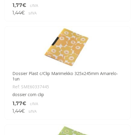
1,77€
c/IVA
1,44€
s/IVA
Dossier Plast c/Clip Marimekko 325x245mm Amarelo-
1un
Ref: SME60337445
dossier com clip
1,77€
c/IVA
1,44€
s/IVA