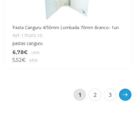
Pasta Canguru 4/50mm Lombada 70mm Branco- 1un
Ref: 170305-10
pastas canguru
6,78€
c/IVA
5,52€
s/IVA
1
2
3
>