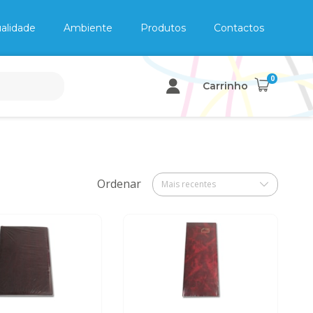
alidade
Ambiente
Produtos
Contactos
0
Carrinho
Ordenar
Mais recentes