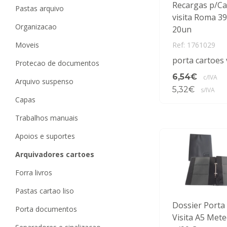
Recargas p/Ca
pastas arquivo
visita Roma 3
organizacao
20un
moveis
Ref: 1761029
porta cartoes 
protecao de documentos
6,54€
c/IVA
arquivo suspenso
5,32€
s/IVA
capas
trabalhos manuais
apoios e suportes
arquivadores cartoes
forra livros
pastas cartao liso
Dossier Porta
porta documentos
Visita A5 Met