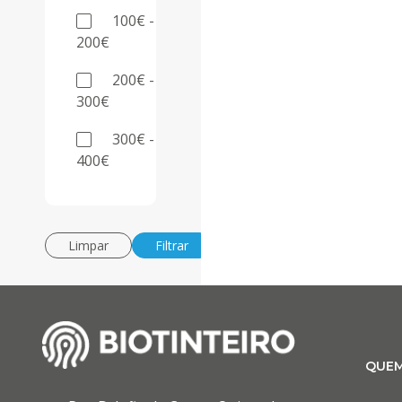
100€ -
200€
200€ -
300€
300€ -
400€
Limpar
Filtrar
QUE