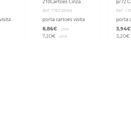
210Cartoes Cinza
p/72 C
Ref: 176Z28560
Ref: 17
visita
porta cartoes visita
porta c
8,86€
3,94€
c/IVA
7,20€
3,20€
s/IVA