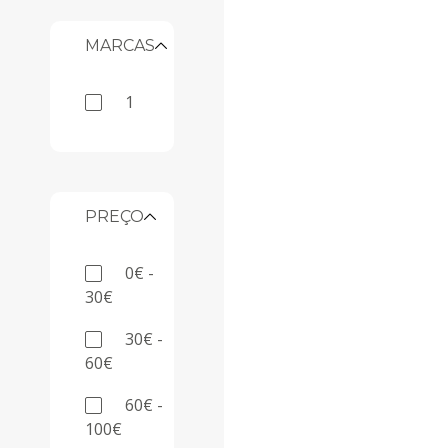
MARCAS
1
PREÇO
0€ -
30€
30€ -
60€
60€ -
100€