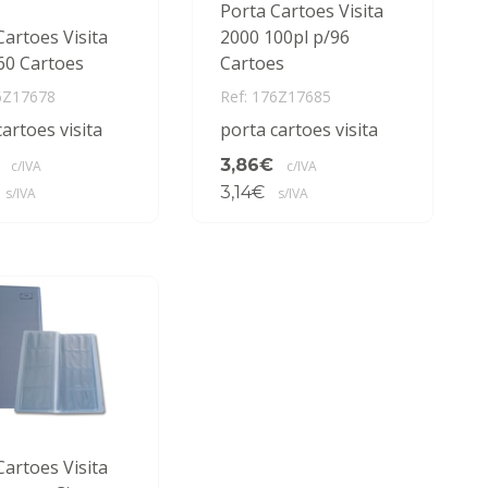
Porta Cartoes Visita
Cartoes Visita
2000 100pl p/96
60 Cartoes
Cartoes
6Z17678
Ref: 176Z17685
artoes visita
porta cartoes visita
3,86€
c/IVA
c/IVA
3,14€
s/IVA
s/IVA
Cartoes Visita