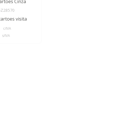
artoes Cinza
6Z28570
artoes visita
c/IVA
s/IVA