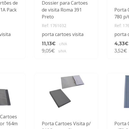
rtões de
Dossier para Cartoes
91A Pack
de visita Roma 391
Porta 
Preto
780 p/
Ref: 1761032
Ref: 17
visita
porta cartoes visita
porta c
11,13€
4,33€
c/IVA
9,05€
3,52€
s/IVA
 Cartoes
eor 164m
Porta Cartoes Visita p/
Porta 