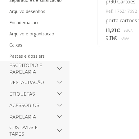
separadores e sinalizacao
p/90 Cartoes
Ref: 176Z17692
arquivo desenhos
porta cartoes 
encadernacao
11,21€
c/IVA
arquivo e organizacao
9,11€
s/IVA
caixas
pastas e dossiers
ESCRITORIO E
PAPELARIA
RESTAURAÇÃO
ETIQUETAS
ACESSORIOS
PAPELARIA
CDS DVDS E
TAPES