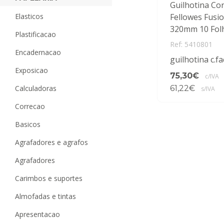
Guilhotina Cor
elasticos
Fellowes Fusi
320mm 10 Fol
plastificacao
Ref: 5410801
encadernacao
guilhotina c.fa
exposicao
75,30€
c/IVA
calculadoras
61,22€
s/IVA
correcao
basicos
agrafadores e agrafos
agrafadores
carimbos e suportes
almofadas e tintas
apresentacao