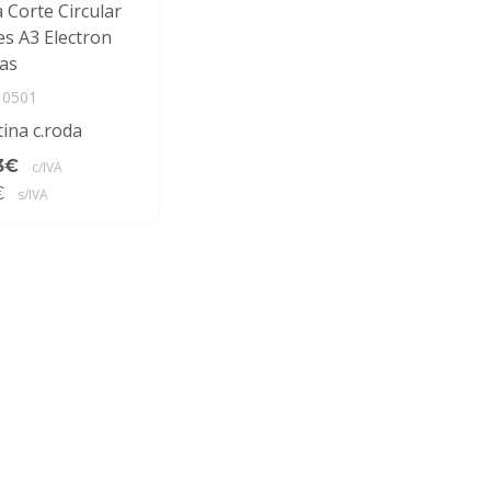
a Corte Circular
es A3 Electron
as
10501
tina c.roda
3€
c/IVA
€
s/IVA