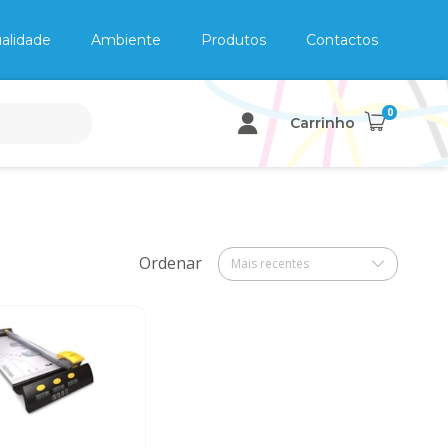
alidade
Ambiente
Produtos
Contactos
0
Carrinho
Ordenar
Mais recentes