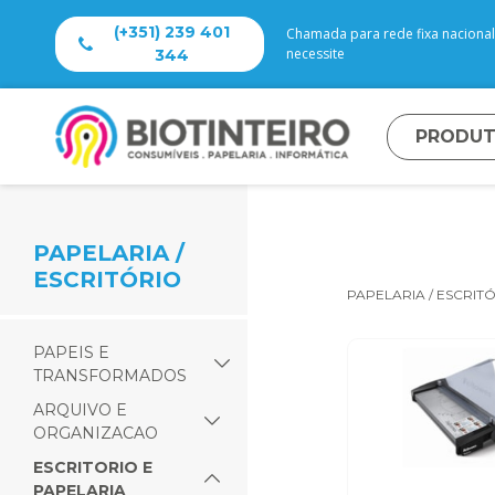
(+351) 239 401
Chamada para rede fixa nacional 
necessite
344
PRODU
PAPELARIA /
ESCRITÓRIO
PAPELARIA / ESCRIT
PAPEIS E
TRANSFORMADOS
ARQUIVO E
ORGANIZACAO
ESCRITORIO E
PAPELARIA