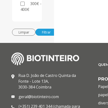
300€ -
400€
Limpar
Filtrar
QUE
Rua D. João de Castro Quinta da
PR
Fonte - Lote 13A,
Papel
3030-384 Coimbra
papel
geral@biotinteiro.com
diver
(+351) 239 401 344 (chamada para