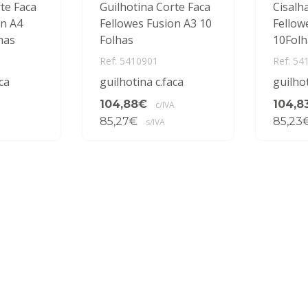
te Faca
Guilhotina Corte Faca
Cisalh
on A4
Fellowes Fusion A3 10
Fellow
has
Folhas
10Folh
Ref: 5410901
Ref: 54
ca
guilhotina c.faca
guilho
104,88€
104,8
c/IVA
85,27€
85,23
s/IVA