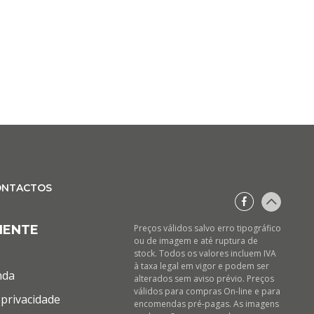
ONTACTOS
IENTE
Preços válidos salvo erro tipográfico
ou de imagem e até ruptura de
stock. Todos os valores incluem IVA
à taxa legal em vigor e podem ser
nda
alterados sem aviso prévio. Preços
válidos para compras On-line e para
privacidade
encomendas pré-pagas. As imagens