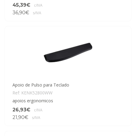
45,39€
c/IVA
36,90€
s/IVA
Apoio de Pulso para Teclado
Ref: KENK52800WW
apoios ergonomicos
26,93€
c/IVA
21,90€
s/IVA