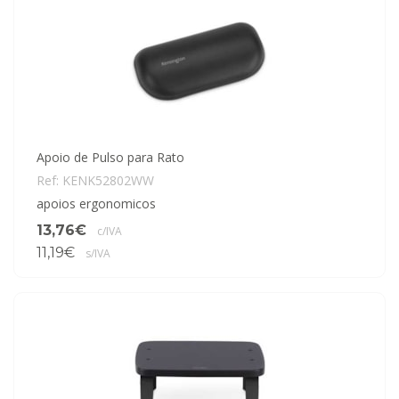
Apoio de Pulso para Rato
Ref: KENK52802WW
apoios ergonomicos
13,76€
c/IVA
11,19€
s/IVA