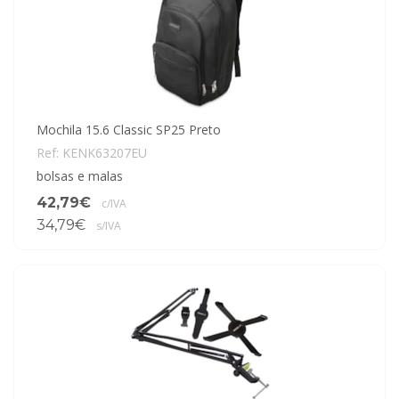
Mochila 15.6 Classic SP25 Preto
Ref: KENK63207EU
bolsas e malas
42,79€
c/IVA
34,79€
s/IVA