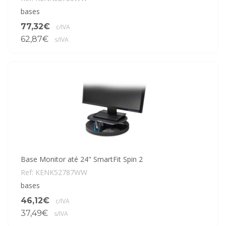
bases
77,32€
c/IVA
62,87€
s/IVA
Base Monitor até 24" SmartFit Spin 2
Ref: KENK52787WW
bases
46,12€
c/IVA
37,49€
s/IVA