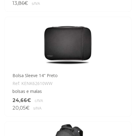
13,86€
s/IVA
Bolsa Sleeve 14" Preto
Ref: KENK62610WW
bolsas e malas
24,66€
c/IVA
20,05€
s/IVA