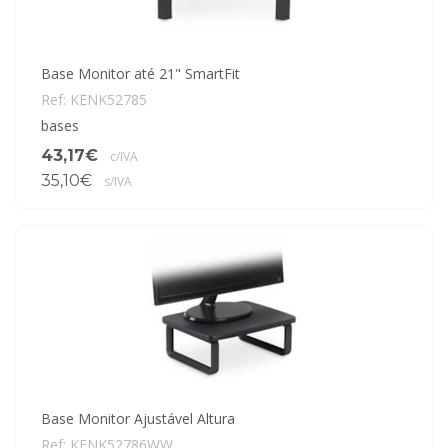
Base Monitor até 21" SmartFit
Ref: KENK52785
bases
43,17€
c/IVA
35,10€
s/IVA
Base Monitor Ajustável Altura
Ref: KENK52786WW