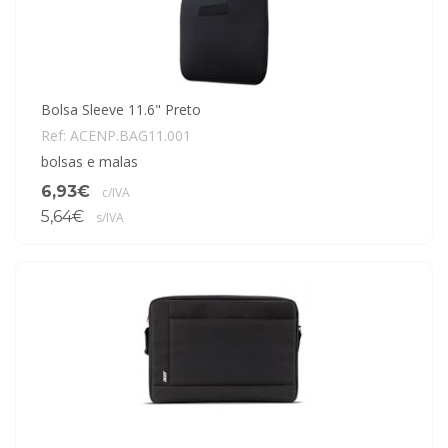
Bolsa Sleeve 11.6" Preto
Ref: ACENP.BAG11.001
bolsas e malas
6,93€
c/IVA
5,64€
s/IVA