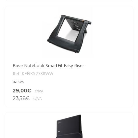
Base Notebook SmartFit Easy Riser
Ref: KENK52788WW
bases
29,00€
c/IVA
23,58€
s/IVA