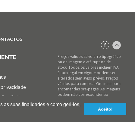
ONTACTOS
IENTE
Preços válidos salvo erro tipográfico
ou de imagem e até ruptura de
stock. Todos os valores incluem IVA
à taxa legal em vigor e podem ser
nda
alterados sem aviso prévio. Preços
válidos para compras On-line e para
privacidade
encomendas pré-pagas. As imagens
podem não corresponder ao
ções Online
produto descrito. A BIOTINTEIRO
s as suas finalidades e como geri-los,
declina qualquer responsabilidade
Aceito!
sobre eventuais erros nas
descrições e/ou referências dos
produtos.