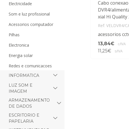
Cabo conexao
electricidade
DVR4/aliment
som e luz profissional
xial Hi Qualit
acessorios computador
Ref: VELDVR4/C
acessorios cct
pilhas
13,84€
c/IVA
electronica
11,25€
s/IVA
energia solar
redes e comunicacoes
INFORMATICA
LUZ SOM E
IMAGEM
ARMAZENAMENTO
DE DADOS
ESCRITORIO E
PAPELARIA