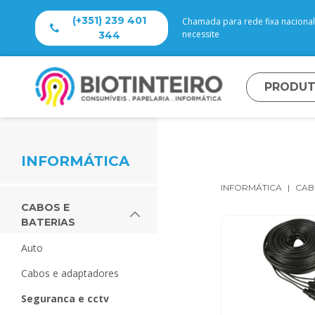
(+351) 239 401
Chamada para rede fixa nacional 
necessite
344
PRODU
INFORMÁTICA
INFORMÁTICA
CAB
CABOS E
BATERIAS
auto
cabos e adaptadores
seguranca e cctv