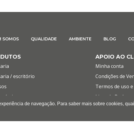
M SOMOS
QUALIDADE
AMBIENTE
BLOG
C
ODUTOS
APOIO AO CL
aria
Minha conta
aria / escritório
Condições de Ve
sos
Termos de uso e 
umíveis
Livro de Reclama
 experiência de navegação. Para saber mais sobre cookies, quai
mática
LET