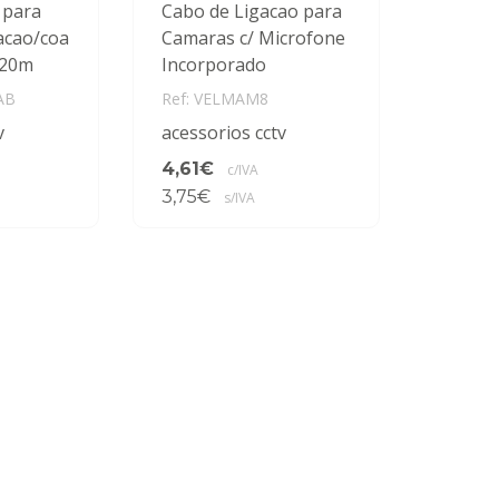
 para
Cabo de Ligacao para
acao/coa
Camaras c/ Microfone
y 20m
Incorporado
AB
Ref: VELMAM8
v
acessorios cctv
4,61€
c/IVA
3,75€
s/IVA