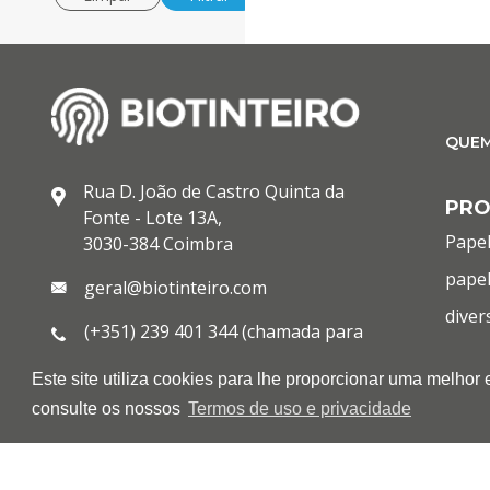
QUE
Rua D. João de Castro Quinta da
PR
Fonte - Lote 13A,
Papel
3030-384 Coimbra
papel
geral@biotinteiro.com
diver
(+351) 239 401 344 (chamada para
cons
rede fixa nacional)
Este site utiliza cookies para lhe proporcionar uma melhor
infor
(+351) 933 013 443 (chamada para
consulte os nossos
Termos de uso e privacidade
rede móvel nacional)
OUT
(+351) 239 401 144