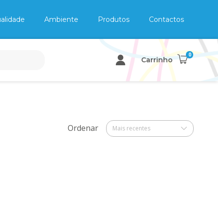
alidade
Ambiente
Produtos
Contactos
0
Carrinho
Ordenar
Mais recentes