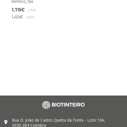
termico_fax
1,78€
c/IVA
1,45€
s/IVA
Rua D. João de Castro Quinta da Fonte - Lote 13A,
3030-384 Coimbra