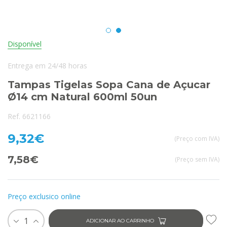
Disponível
Entrega em 24/48 horas
Tampas Tigelas Sopa Cana de Açucar
Ø14 cm Natural 600ml 50un
Ref. 6621166
9,32€
(Preço com IVA)
7,58€
(Preço sem IVA)
Preço exclusico online
1
ADICIONAR AO CARRINHO