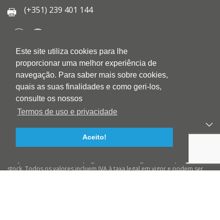
(+351) 239 401 144
Este site utiliza cookies para lhe
QUEM SOMOS
proporcionar uma melhor experiência de
QUALIDADE
navegação. Para saber mais sobre cookies,
AMBIENTE
quais as suas finalidades e como geri-los,
BLOG
consulte os nossos
CONTACTOS
Termos de uso e privacidade
PRODUTOS
Aceito!
APOIO AO CLIENTE
Preços válidos salvo erro tipográfico ou de imagem e até ruptura de
stock. Todos os valores incluem IVA à taxa legal em vigor e podem ser
alterados sem aviso prévio. Preços válidos para compras On-line e para
encomendas pré-pagas. As imagens podem não corresponder ao
produto descrito. A BIOTINTEIRO declina qualquer responsabilidade
sobre eventuais erros nas descrições e/ou referências dos produtos.