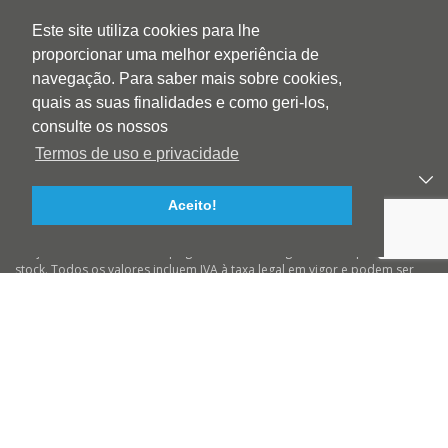
Este site utiliza cookies para lhe
QUEM SOMOS
proporcionar uma melhor experiência de
QUALIDADE
navegação. Para saber mais sobre cookies,
AMBIENTE
quais as suas finalidades e como geri-los,
BLOG
consulte os nossos
CONTACTOS
Termos de uso e privacidade
PRODUTOS
Aceito!
APOIO AO CLIENTE
Preços válidos salvo erro tipográfico ou de imagem e até ruptura de
stock. Todos os valores incluem IVA à taxa legal em vigor e podem ser
alterados sem aviso prévio. Preços válidos para compras On-line e para
encomendas pré-pagas. As imagens podem não corresponder ao
produto descrito. A BIOTINTEIRO declina qualquer responsabilidade
sobre eventuais erros nas descrições e/ou referências dos produtos.
© 2026 Biotinteiro
Todos os direitos reservados