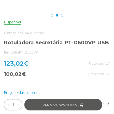
Disponível
Entrega em 24/48 horas
Rotuladora Secretária PT-D600VP USB
Ref. BROPT-D600VP
123,02€
(Preço com IVA)
100,02€
(Preço sem IVA)
Preço exclusico online
1
ADICIONAR AO CARRINHO