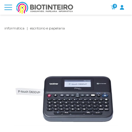
0
informática
escritorio e papelaria