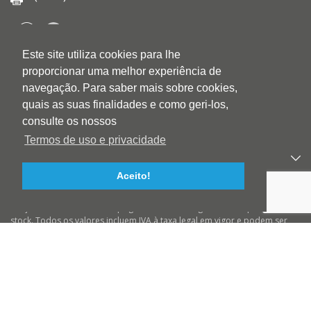
Este site utiliza cookies para lhe
QUEM SOMOS
proporcionar uma melhor experiência de
QUALIDADE
navegação. Para saber mais sobre cookies,
AMBIENTE
quais as suas finalidades e como geri-los,
BLOG
consulte os nossos
CONTACTOS
Termos de uso e privacidade
PRODUTOS
Aceito!
APOIO AO CLIENTE
Preços válidos salvo erro tipográfico ou de imagem e até ruptura de
stock. Todos os valores incluem IVA à taxa legal em vigor e podem ser
alterados sem aviso prévio. Preços válidos para compras On-line e para
encomendas pré-pagas. As imagens podem não corresponder ao
produto descrito. A BIOTINTEIRO declina qualquer responsabilidade
sobre eventuais erros nas descrições e/ou referências dos produtos.
© 2026 Biotinteiro
Todos os direitos reservados