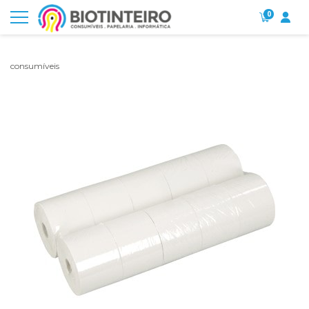
0
consumíveis