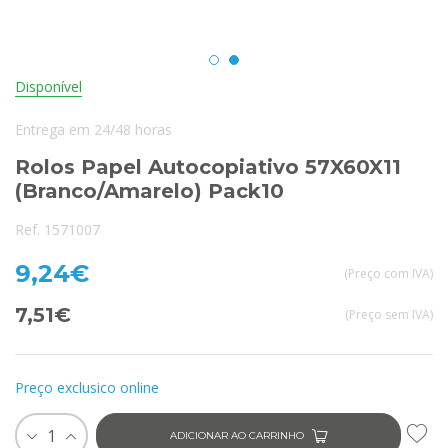
Disponível
Entrega em 24/48 horas
Rolos Papel Autocopiativo 57X60X11
(Branco/Amarelo) Pack10
Ref. 1571007
9,24€
(Preço com IVA)
7,51€
(Preço sem IVA)
Preço exclusico online
1
ADICIONAR AO CARRINHO