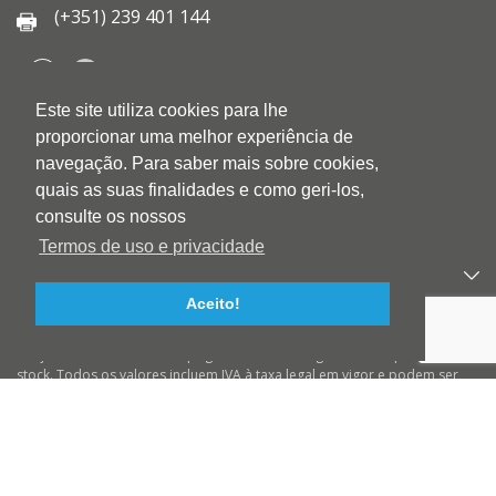
(+351) 239 401 144
Este site utiliza cookies para lhe
QUEM SOMOS
proporcionar uma melhor experiência de
QUALIDADE
navegação. Para saber mais sobre cookies,
AMBIENTE
quais as suas finalidades e como geri-los,
BLOG
consulte os nossos
CONTACTOS
Termos de uso e privacidade
PRODUTOS
Aceito!
APOIO AO CLIENTE
Preços válidos salvo erro tipográfico ou de imagem e até ruptura de
stock. Todos os valores incluem IVA à taxa legal em vigor e podem ser
alterados sem aviso prévio. Preços válidos para compras On-line e para
encomendas pré-pagas. As imagens podem não corresponder ao
produto descrito. A BIOTINTEIRO declina qualquer responsabilidade
sobre eventuais erros nas descrições e/ou referências dos produtos.