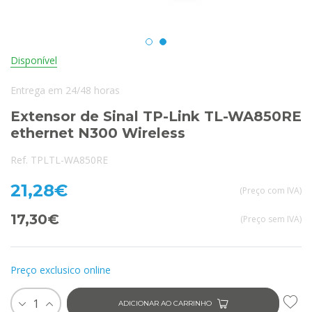
Disponível
Entrega em 24/48 horas
Extensor de Sinal TP-Link TL-WA850RE
ethernet N300 Wireless
Ref. TPLTL-WA850RE
21,28€
(Preço com IVA)
17,30€
(Preço sem IVA)
Preço exclusico online
1
ADICIONAR AO CARRINHO