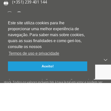
(+351) 239 401 144
Este site utiliza cookies para lhe
QUEM SOMOS
proporcionar uma melhor experiência de
QUALIDADE
navegação. Para saber mais sobre cookies,
AMBIENTE
quais as suas finalidades e como geri-los,
BLOG
consulte os nossos
CONTACTOS
Termos de uso e privacidade
PRODUTOS
Aceito!
APOIO AO CLIENTE
Preços válidos salvo erro tipográfico ou de imagem e até ruptura de
stock. Todos os valores incluem IVA à taxa legal em vigor e podem ser
alterados sem aviso prévio. Preços válidos para compras On-line e para
encomendas pré-pagas. As imagens podem não corresponder ao
produto descrito. A BIOTINTEIRO declina qualquer responsabilidade
sobre eventuais erros nas descrições e/ou referências dos produtos.