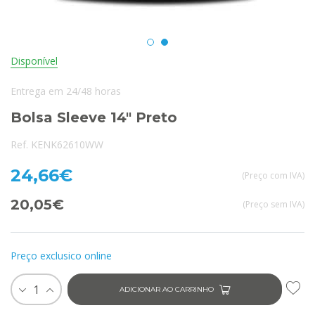
Disponível
Entrega em 24/48 horas
Bolsa Sleeve 14" Preto
Ref. KENK62610WW
24,66€
(Preço com IVA)
20,05€
(Preço sem IVA)
Preço exclusico online
1
ADICIONAR AO CARRINHO