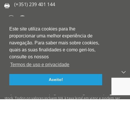
(+351) 239 401 144
Este site utiliza cookies para lhe
QUEM SOMOS
proporcionar uma melhor experiência de
QUALIDADE
navegação. Para saber mais sobre cookies,
AMBIENTE
quais as suas finalidades e como geri-los,
BLOG
consulte os nossos
CONTACTOS
Termos de uso e privacidade
PRODUTOS
Aceito!
APOIO AO CLIENTE
Preços válidos salvo erro tipográfico ou de imagem e até ruptura de
stock. Todos os valores incluem IVA à taxa legal em vigor e podem ser
alterados sem aviso prévio. Preços válidos para compras On-line e para
encomendas pré-pagas. As imagens podem não corresponder ao
produto descrito. A BIOTINTEIRO declina qualquer responsabilidade
sobre eventuais erros nas descrições e/ou referências dos produtos.