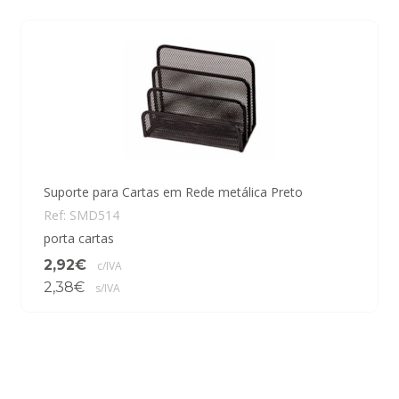
Suporte para Cartas em Rede metálica Preto
Ref: SMD514
porta cartas
2,92€
c/IVA
2,38€
s/IVA