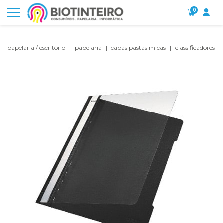
0
papelaria / escritório
papelaria
capas pastas micas
classificadores