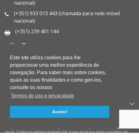
nacional)
(+351) 933 013 443 (chamada para rede móvel
nacional)
(+351) 239 401 144
Este site utiliza cookies para lhe
QUEM SOMOS
proporcionar uma melhor experiência de
QUALIDADE
navegação. Para saber mais sobre cookies,
AMBIENTE
quais as suas finalidades e como geri-los,
BLOG
consulte os nossos
CONTACTOS
Termos de uso e privacidade
PRODUTOS
Aceito!
APOIO AO CLIENTE
Preços válidos salvo erro tipográfico ou de imagem e até ruptura de
stock. Todos os valores incluem IVA à taxa legal em vigor e podem ser
alterados sem aviso prévio. Preços válidos para compras On-line e para