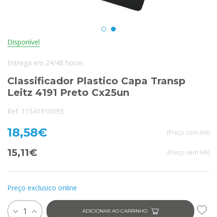
Disponível
Entrega em 24/48 horas
Classificador Plastico Capa Transp
Leitz 4191 Preto Cx25un
Ref. 11541910095
18,58€
(Preço com IVA)
15,11€
(Preço sem IVA)
Preço exclusico online
1
ADICIONAR AO CARRINHO